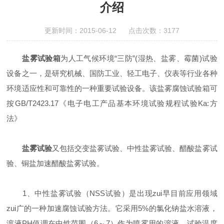
介绍
更新时间：2015-06-12 点击次数：3177
盐雾试验箱
为人工气候环境“三防”(湿热、盐雾、霉菌)试验
设备之一，是研究机械、国防工业、轻工电子、仪表等行业各种
环境适应性和可靠性的一种重要试验设备。该盐雾腐蚀试验箱可
按GB/T2423.17《电子电工产品基本环境试验规程试验Ka:方
法》
盐雾试验
又包括交变盐雾试验、中性盐雾试验、醋酸盐雾试
验、铜盐加速醋酸盐雾试验。
1、中性盐雾试验（NSS试验）是出现zui早目前应用领域
zui广的一种加速腐蚀试验方法。它采用5%的氯化钠盐水溶液，
溶液PH值调在中性范围（6～7）作为喷雾用的溶液。试验温度