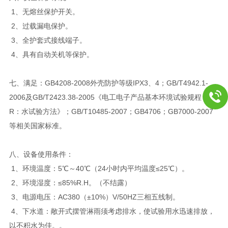
1、无熔丝保护开关。
2、过载漏电保护。
3、全护套式接线端子。
4、具有自动关机等保护。
七、满足：GB4208-2008外壳防护等级IPX3、4；GB/T4942.1-
2006及GB/T2423.38-2005《电工电子产品基本环境试验规程 试验
R：水试验方法》；GB/T10485-2007；GB4706；GB7000-2007
等相关国家标准。
八、设备使用条件：
1、环境温度：5℃～40℃（24小时内平均温度≤25℃）。
2、环境湿度：≤85%R.H。（不结露）
3、电源电压：AC380（±10%）V/50HZ三相五线制。
4、下水道：敞开式摆管淋雨须考虑排水，使试验用水迅速排放，
以不积水为佳。。