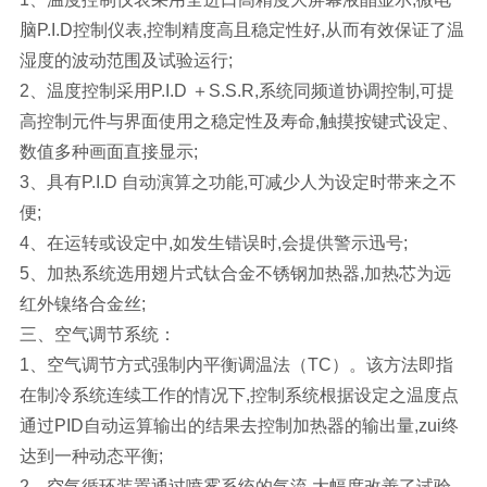
脑P.I.D控制仪表,控制精度高且稳定性好,从而有效保证了温
湿度的波动范围及试验运行;
2、温度控制采用P.I.D ＋S.S.R,系统同频道协调控制,可提
高控制元件与界面使用之稳定性及寿命,触摸按键式设定、
数值多种画面直接显示;
3、具有P.I.D 自动演算之功能,可减少人为设定时带来之不
便;
4、在运转或设定中,如发生错误时,会提供警示迅号;
5、加热系统选用翅片式钛合金不锈钢加热器,加热芯为远
红外镍络合金丝;
三、空气调节系统：
1、空气调节方式强制内平衡调温法（TC）。该方法即指
在制冷系统连续工作的情况下,控制系统根据设定之温度点
通过PID自动运算输出的结果去控制加热器的输出量,zui终
达到一种动态平衡;
2、空气循环装置通过喷雾系统的气流,大幅度改善了试验