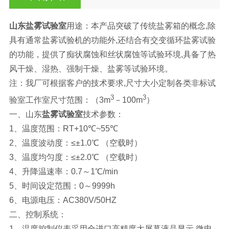
山东盐雾试验室
用途：本产品突破了传统盐雾箱的概念,除
具有通常盐雾试验机的功能外,还结合有交变循环盐雾试验
的功能，提供了痴状腐蚀和丝状腐蚀等试验环境,具备了热
风干燥、湿热、强制干燥、盐雾等试验环境。
注：我厂可根据客户的技术要求,尺寸大小定制各类非标试
3
3
验室工作室尺寸范围：（3m
－100m
）
一、山东
盐雾试验室
技术参数：
1、温度范围：RT+10℃~55℃
2、温度波动度：≤±1.0℃ （空载时）
3、温度均匀度：≤±2.0℃ （空载时）
4、升降温速率：0.7～1℃/min
5、时间设定范围：0～9999h
6、电源电压：AC380V/50HZ
二、控制系统：
1、温度控制仪表采用全进口高精度大屏幕液晶显示,微电