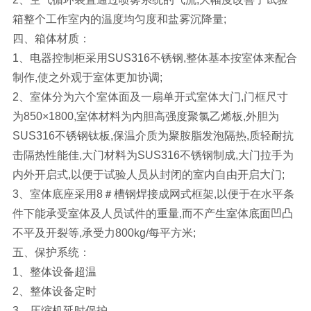
箱整个工作室内的温度均匀度和盐雾沉降量;
四、箱体材质：
1、电器控制柜采用SUS316不锈钢,整体基本按室体来配合
制作,使之外观于室体更加协调;
2、室体分为六个室体面及一扇单开式室体大门,门框尺寸
为850×1800,室体材料为内胆高强度聚氯乙烯板,外胆为
SUS316不锈钢钛板,保温介质为聚胺脂发泡隔热,质轻耐抗
击隔热性能佳,大门材料为SUS316不锈钢制成,大门拉手为
内外开启式,以便于试验人员从封闭的室内自由开启大门;
3、室体底座采用8＃槽钢焊接成网式框架,以便于在水平条
件下能承受室体及人员试件的重量,而不产生室体底面凹凸
不平及开裂等,承受力800kg/每平方米;
五、保护系统：
1、整体设备超温
2、整体设备定时
3、压缩机延时保护