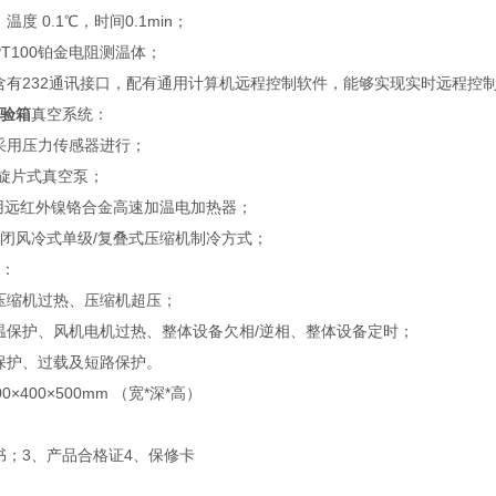
度 0.1℃，时间0.1min；
T100铂金电阻测温体；
含有232通讯接口，配有通用计算机远程控制软件，能够实现实时远程控
验箱
真空系统：
采用压力传感器进行；
联旋片式真空泵；
采用远红外镍铬合金高速加温电加热器；
封闭风冷式单级/复叠式压缩机制冷方式；
置：
压缩机过热、压缩机超压；
温保护、风机电机过热、整体设备欠相/逆相、整体设备定时；
保护、过载及短路保护。
×400×500mm （宽*深*高）
书；3、产品合格证4、保修卡