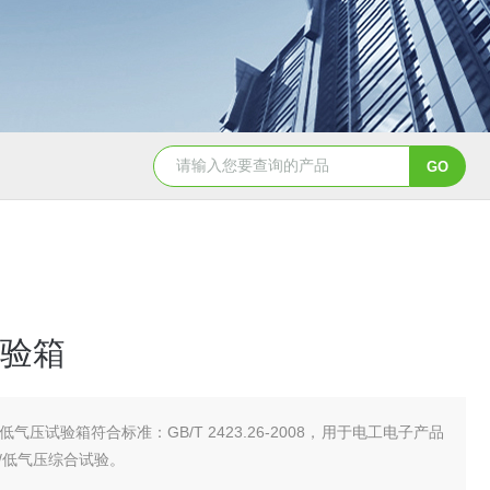
YSCYS-010臭氧老化试验设备
YSXD—R9
验箱
低气压试验箱符合标准：GB/T 2423.26-2008，用于电工电子产品
/低气压综合试验。