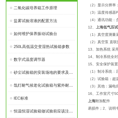
（2）显示分辨率：温
二氧化碳培养箱工作原理
（3）温度传感器P
（4）通讯功能：
盐雾试验溶液的配置方法
12、
上海
低气压试
如何维护保养振动试验台
（1）真空度测量
（2）真空泵 直
250L高低温交变湿热试验箱参数
13、加热系统 
14、制冷系统全
数字式温度调节器
15、安全保护装
（1）制冷系统：
砂尘试验箱的安装场地的要求及维护故障处理
（2）试验箱：超
氙灯耐气候老化试验箱与紫外耐气候老化试验箱测试比较
（3）其他：漏电
16、工作室尺寸500
IEC标准
上海
附加配件
易损件；2、说明
恒温恒湿试验箱做试验前应该注意哪七项