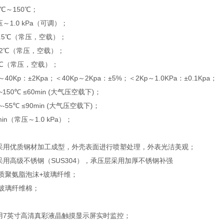
℃～150℃；
～1.0 kPa（可调）；
0.5℃（常压，空载）；
±2℃（常压，空载）；
2℃（常压，空载）；
0Kp：±2Kpa；＜40Kp～2Kpa：±5%；＜2Kp～1.0KPa：±0.1Kpa；
50℃ ≤60min (大气压空载下)；
55℃ ≤90min (大气压空载下)；
in（常压～1.0 kPa）；
采用优质钢材加工成型，外壳表面进行喷塑处理，外表光洁美观；
采用高级不锈钢（SUS304），承压层采用加厚不锈钢补强
硬质聚氨脂泡沫+玻璃纤维；
 玻璃纤维棉；
用7英寸高清真彩液晶触摸显示屏实时监控；