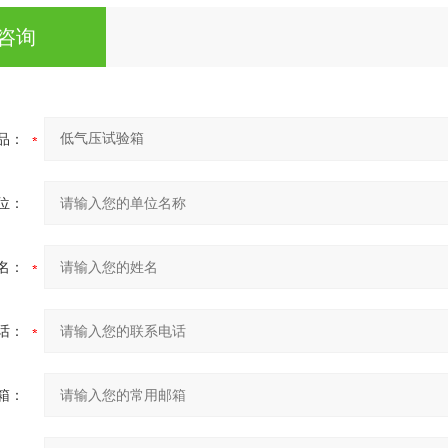
咨询
品：
位：
名：
话：
箱：