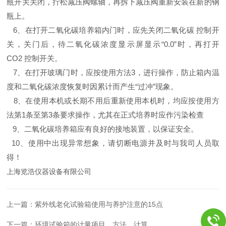
瓶开关关闭，拧松减压阀螺轴，再拆下减压阀重新安装在新的钢
瓶上。
6
、
在打开
二氧化碳培养
箱内门时，应先关闭二氧化碳 控制开
关，关门后，待二氧化碳浓度显示屏显示“0.0”时，再打开
CO2 控制开关。
7
、
在打开玻璃门时，应按使用方法3，进行操作，防止箱内温
度和二氧化碳浓度恢复时因累计而产生“过冲”现象。
8
、
在使用本机或长期不用后重新使用本机时，均应按使用方
法第1条至第3条要求操作，尤其在正式培养时应作污染检查
9
、二氧化碳培养
箱应有良好的接地装置，以保证安全。
10
、
使用中出现异常想象，请切断电源并及时与我司
人员
取
得！
上海览浩仪器设备有限公司
上一篇：
紫外线老化试验箱使用与养护注意的15点
下一篇：
环境试验箱的计量项目、方法、计算