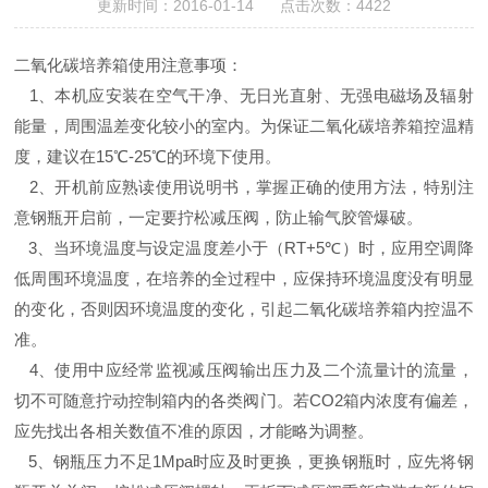
更新时间：2016-01-14 点击次数：4422
二氧化碳培养箱使用注意事项
：
1
、
本机应安装在空气干净、无日光直射、无强电磁场及辐射
能量，周围温差变化较小的室内。为保证
二氧化碳培养
箱控温精
度，建议在15℃-25℃的环境下使用。
2
、
开机前应熟读使用说明书，掌握正确的使用方法，特别注
意钢瓶开启前，一定要拧松减压阀，防止输气胶管爆破。
3
、
当环境温度与设定温度差小于（RT+5℃）时，应用空调降
低周围环境温度，在培养的全过程中，应保持环境温度没有明显
的变化，否则因环境温度的变化，引起
二氧化碳培养
箱内控温不
准。
4
、
使用中应经常监视减压阀输出压力及二个流量计的流量，
切不可随意拧动控制箱内的各类阀门。若CO2箱内浓度有偏差，
应先找出各相关数值不准的原因，才能略为调整。
5
、
钢瓶压力不足1Mpa时应及时更换，更换钢瓶时，应先将钢