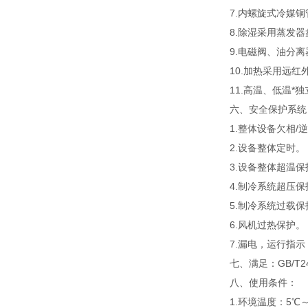
7.内螺旋式冷媒
8.除湿采用蒸发
9.电磁阀、油分
10.加热采用远
11.高温、低温*
六、安全保护系统
1.整体设备欠相/
2.设备整体定时。
3.设备整体超温保
4.制冷系统超压保
5.制冷系统过载保
6.风机过热保护。
7.漏电，运行指
七、满足：GB/T242
八、
使用条件：
1.环境温度：5℃～