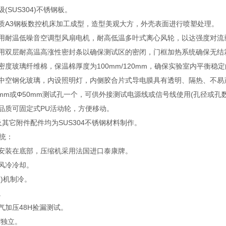
(SUS304)不锈钢板。
优质A3钢板数控机床加工成型，造型美观大方，外壳表面进行喷塑处理。
采用耐温低噪音空调型风扇电机，耐高低温多叶式离心风轮，以达强度对流
采用双层耐高温高涨性密封条以确保测试区的密闭，门框加热系统确保无
密度玻璃纤维棉，保温棉厚度为100mm/120mm，确保实验室内平衡稳
层中空钢化玻璃，内设照明灯，内侧胶合片式导电膜具有透明、隔热、不
5mm或Φ50mm测试孔一个，可供外接测试电源线或信号线使用(孔径或孔
高品质可固定式PU活动轮，方便移动。
及其它附件配件均为SUS304不锈钢材料制作。
统：
统安装在底部，压缩机采用法国进口泰康牌。
制风冷冷却。
双)机制冷。
。
气加压48H捡漏测试。
*独立。