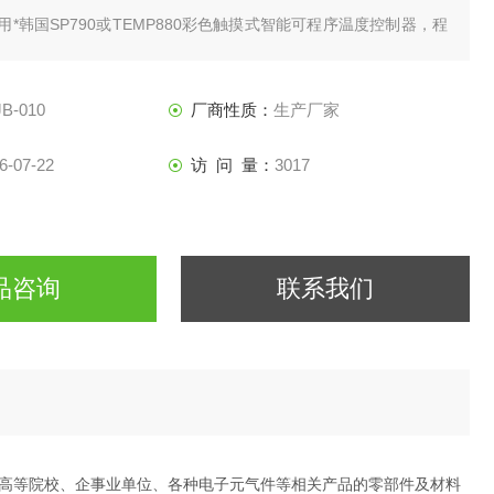
用*韩国SP790或TEMP880彩色触摸式智能可程序温度控制器，程
幕操作简单。
显示LCD触摸式面板，画面对谈式输入数据，温度可程控，曲线显
示值曲线。
B-010
厂商性质：
生产厂家
6-07-22
访 问 量：
3017
品咨询
联系我们
高等院校、企事业单位、各种电子元气件等相关产品的零部件及材料