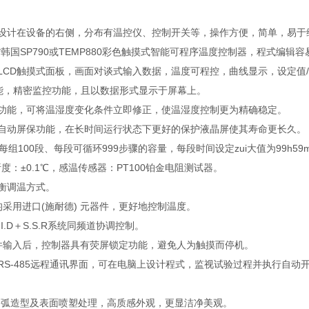
分设计在设备的右侧，分布有温控仪、控制开关等，操作方便，简单，易于
*韩国SP790或TEMP880彩色触摸式智能可程序温度控制器，程式编辑
示LCD触摸式面板，画面对谈式输入数据，温度可程控，曲线显示，设定值
制机能，精密监控功能，且以数据形式显示于屏幕上。
的功能，可将温湿度变化条件立即修正，使温湿度控制更为精确稳定。
屏自动屏保功能，在长时间运行状态下更好的保护液晶屏使其寿命更长久。
每组100段、每段可循环999步骤的容量，每段时间设定zui大值为99h59m
解析度：±0.1℃，感温传感器：PT100铂金电阻测试器。
平衡调温方式。
均采用进口(施耐德) 元器件，更好地控制温度。
.I.D＋S.S.R系统同频道协调控制。
条件输入后，控制器具有荧屏锁定功能，避免人为触摸而停机。
32或RS-485远程通讯界面，可在电脑上设计程式，监视试验过程并执行自
：圆弧造型及表面喷塑处理，高质感外观，更显洁净美观。