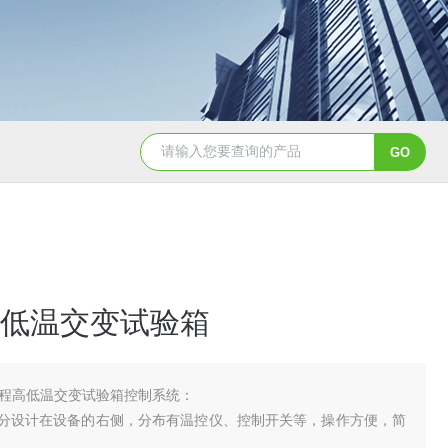
YSCYS-010臭氧老化试验设备
YSXD—R9
低温交变试验箱
程高低温交变试验箱控制系统：
部分设计在设备的右侧，分布有温控仪、控制开关等，操作方便，简