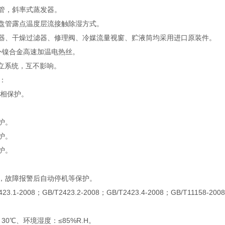
铜管，斜率式蒸发器。
器盘管露点温度层流接触除湿方式。
离器、干燥过滤器、修理阀、冷媒流量视窗、贮液筒均采用进口原装件。
红外镍合金高速加温电热丝。
独立系统，互不影响。
：
逆相保护。
护。
护。
护。
示，故障报警后自动停机等保护。
3.1-2008；GB/T2423.2-2008；GB/T2423.4-2008；GB/T11158-
30℃、环境湿度：≤85%R.H。