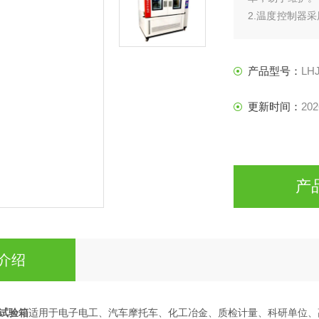
2.温度控制器采
式编辑容易，荧
3.中英文液晶
示，设定值/显
产品型号：
LHJ
更新时间：
202
产
介绍
试验箱
适用于电子电工、汽车摩托车、化工冶金、质检计量、科研单位、