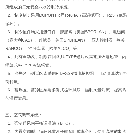
所组成的二元复叠式水冷制冷系统。
2、制冷剂：采用DUPONT公司R404A（高温循环）、R23（低温
循环）。
3、制冷配件均采用进口件：膨胀阀（美国SPORLAN）、电磁阀
（意大利CAS）、过滤器（美国SPORLAN）、压力控制器（英美
RANCO）、油分离器（欧美ALCO）等。
4、配有自动及手动除霜回路;U-TYPE鳝片式高速加热电热管，内
螺旋式K-TYPE冷媒铜管。
5、冷热区与测试区皆采用PID+SSR微电脑控温，自动演算达到控
制精度。
6、蓄热区、蓄冷区采用多翼式循环风扇，强制风量对流，提高均
匀温度效果。
五、空气调节系统：
1、强制通风内平衡调温法（BTC）。
2、内置空调型、循环风道及长轴多叶式离心机，使用高效的制冷