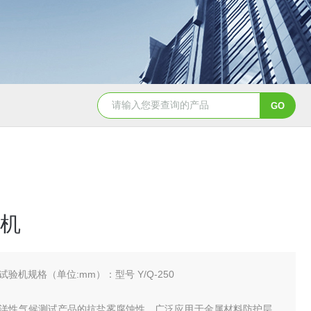
YSCYS-010臭氧老化试验设备
YSXD—R9
机
试验机规格（单位:mm）：型号 Y/Q-250
洋性气候测试产品的抗盐雾腐蚀性，广泛应用于金属材料防护层、