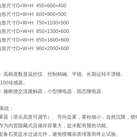
内形尺寸D×W×H 450×600×400
内形尺寸D×W×H 600×900×500
内形尺寸D×W×H 750×1100×500
内形尺寸D×W×H 850×1300×600
内形尺寸D×W×H 850×1600×600
内形尺寸D×W×H 900×2000×600
：高精度数显温控仪、控制精确、平稳、长期运转不漂移。
100传感器。
：施耐德交流接触器，小型继电器，固态继电器。
系统：
雾器（塔尖高度可调节）、导向盐雾，雾粒细小，自然沉降，喷
存为内置隐藏式且储存容量大，盐水配有预热功能。
配备石英盐水过滤元件，避免喷嘴杂质堵塞而终止试验。