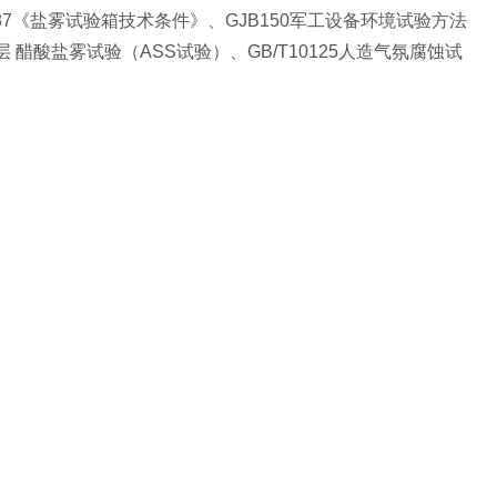
587《盐雾试验箱技术条件》、GJB150军工设备环境试验方法
层 醋酸盐雾试验（ASS试验）、GB/T10125人造气氛腐蚀试