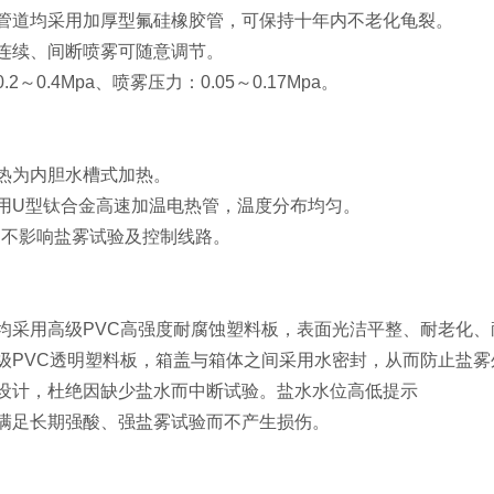
管道均采用加厚型氟硅橡胶管，可保持十年内不老化龟裂。
连续、间断喷雾可随意调节。
2～0.4Mpa、喷雾压力：0.05～0.17Mpa。
热为内胆水槽式加热。
用U型钛合金高速加温电热管，温度分布均匀。
，不影响盐雾试验及控制线路。
均采用高级PVC高强度耐腐蚀塑料板，表面光洁平整、耐老化
级PVC透明塑料板，箱盖与箱体之间采用水密封，从而防止盐雾
设计，杜绝因缺少盐水而中断试验。盐水水位高低提示
满足长期强酸、强盐雾试验而不产生损伤。