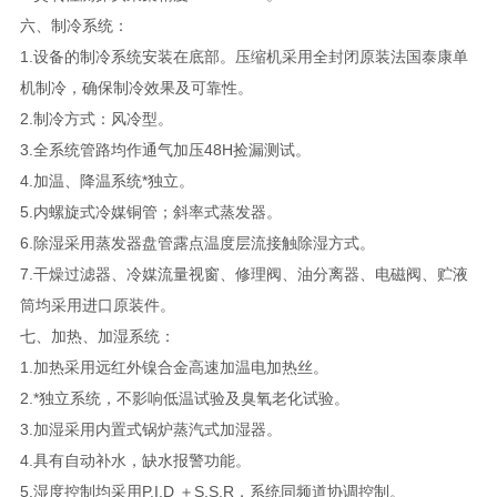
六、制冷系统：
1.设备的制冷系统安装在底部。压缩机采用全封闭原装法国泰康单
机制冷，确保制冷效果及可靠性。
2.制冷方式：风冷型。
3.全系统管路均作通气加压48H捡漏测试。
4.加温、降温系统*独立。
5.内螺旋式冷媒铜管；斜率式蒸发器。
6.除湿采用蒸发器盘管露点温度层流接触除湿方式。
7.干燥过滤器、冷媒流量视窗、修理阀、油分离器、电磁阀、贮液
筒均采用进口原装件。
七、加热、加湿系统：
1.加热采用远红外镍合金高速加温电加热丝。
2.*独立系统，不影响低温试验及臭氧老化试验。
3.加湿采用内置式锅炉蒸汽式加湿器。
4.具有自动补水，缺水报警功能。
5.湿度控制均采用P.I.D ＋S.S.R，系统同频道协调控制。