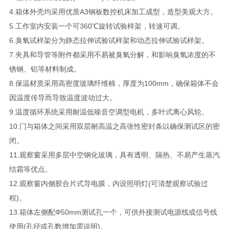
4.箱体外壳均采用优质A3钢板数控机床加工成型，造型美观大方。
5.工作室内安装一个可360℃旋转试验样架，转速可调。
6.臭氧试样架分为静态拉伸试验试样架和动态拉伸试验试样架。
7.夹具和导管等附件都采用不易被臭氧分解，和影响臭氧浓度的不
锈钢、铝等材料制成。
8.保温材质采用高密度玻璃纤维棉，厚度为100mm，确保箱体不会
因温度传导而导致温度波动过大。
9.温度循环系统采用耐温低噪音空调型电机，多叶式离心风轮。
10.门与箱体之间采用双层耐高温之高张性密封条以确保测试区的密
闭。
11.观察窗采用多层中空钢化玻璃，具有透明、隔热、不易产生蒸汽
结霜等优点。
12.观察窗内侧胶合片式导电膜，内设照明灯(可清楚观察试验过
程)。
13.箱体左侧配Φ50mm测试孔一个，可供外接测试电源线或信号线
使用(孔径或孔数增加需说明)。