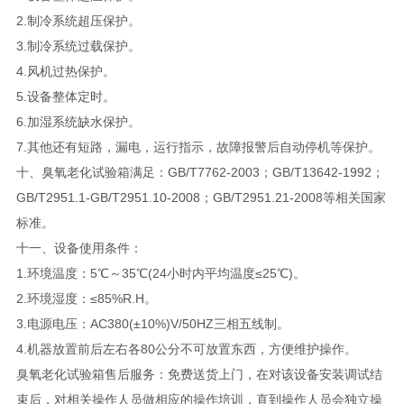
2.制冷系统超压保护。
3.制冷系统过载保护。
4.风机过热保护。
5.设备整体定时。
6.加湿系统缺水保护。
7.其他还有短路，漏电，运行指示，故障报警后自动停机等保护。
十、臭氧老化试验箱满足：GB/T7762-2003；GB/T13642-1992；
GB/T2951.1-GB/T2951.10-2008；GB/T2951.21-2008等相关国家
标准。
十一、
设备使用条件：
1.环境温度：5℃～35℃(24小时内平均温度≤25℃)。
2.环境湿度：≤85%R.H。
3.电源电压：AC380(±10%)V/50HZ三相五线制。
4.机器放置前后左右各80公分不可放置东西，方便维护操作。
臭氧老化试验箱售后服务：免费送货上门，在对该设备安装调试结
束后，对相关操作人员做相应的操作培训，直到操作人员会独立操