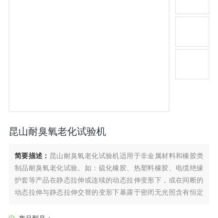
昆山耐臭氧老化试验机
简要描述：
昆山耐臭氧老化试验机适用于非金属材料和橡胶类
制品耐臭氧老化试验。如：硫化橡胶、热塑料橡胶、电缆绝缘
护套等产品在静态拉伸或连续的动态拉伸变形下，或在间断的
动态拉伸与静态拉伸交替的变形下暴露于密闭无光照含有恒定
臭氧浓度的空气和恒温的试验箱中检测，从试样表面发生的龟
裂或其它性能的变化程度，以评定橡胶的耐臭氧老化性能。