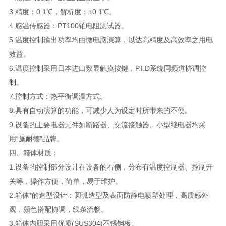
3.精度：0.1℃，解析度：±0.1℃。
4.感温传感器：PT100铂电阻测试器。
5.温度控制输出功率均由微电脑演算，以达高精度及高效率之用电
效益。
6.温度控制采用日本进口数显触摸按键，P.I.D系统同频道协调控
制。
7.控制方式：热平衡调温方式。
8.具有自动演算的功能，可减少人为设定时所带来的不便。
9.设备的主要电器元件如断路器、交流接触器、小型继电器均采
用“施耐德”品牌。
四、箱体材质：
1.设备的控制部分设计在设备的右侧，分布有温度控制器、控制开
关等，操作方便，简单，易于维护。
2.箱体*的造型设计：圆弧造型及表面防静电喷塑处理，高质感外
观，颜色搭配协调，线条流畅。
3.箱体内胆采用优质(SUS304)不锈钢板。