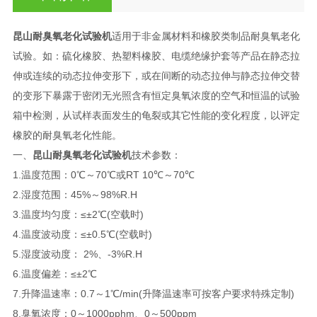
昆山耐臭氧老化试验机
适用于非金属材料和橡胶类制品耐臭氧老化
试验。如：硫化橡胶、热塑料橡胶、电缆绝缘护套等产品在静态拉
伸或连续的动态拉伸变形下，或在间断的动态拉伸与静态拉伸交替
的变形下暴露于密闭无光照含有恒定臭氧浓度的空气和恒温的试验
箱中检测，从试样表面发生的龟裂或其它性能的变化程度，以评定
橡胶的耐臭氧老化性能。
一、
昆山耐臭氧老化试验机
技术参数：
1.温度范围：0℃～70℃或RT 10℃～70℃
2.湿度范围：45%～98%R.H
3.温度均匀度：≤±2℃(空载时)
4.温度波动度：≤±0.5℃(空载时)
5.湿度波动度： 2%、-3%R.H
6.温度偏差：≤±2℃
7.升降温速率：0.7～1℃/min(升降温速率可按客户要求特殊定制)
8.臭氧浓度：0～1000pphm、0～500ppm