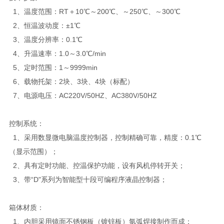
1、温度范围：RT＋10℃～200℃、～250℃、～300℃
2、恒温波动度：±1℃
3、温度分辨率：0.1℃
4、升温速率：1.0～3.0℃/min
5、定时范围：1～9999min
6、载物托架：2块、3块、4块（标配）
7、电源电压：AC220V/50HZ、AC380V/50HZ
控制系统：
1、采用数显微电脑温度控制器，控制精确可靠，精度：0.1℃
（显示范围）；
2、具有定时功能、控温保护功能，设有风机停转开关；
3、带“D"系列为智能型十段可编程序液晶控制器；
箱体材质：
1、内胆采用镜面不锈钢板（镀锌板）氩弧焊接制作而成；