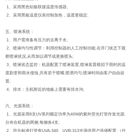
1、采用黑色铝板联接温度传感器;
2、采用黑板温度仪表控制加热，温度更稳定;
五、喷淋系统：
1、用户需准备有压力的去离子水;
2、喷淋均匀性调节：利用控制器的人工控制功能,在开门状态下观
察喷淋状况,从而加以调节或更换喷头;
3、喷淋状态监控：机器配置了喷淋装置,喷淋装置模拟下雨时的温
度剧变和雨水侵蚀,共有若干喷嘴,喷洒均匀;喷淋时间由客户自由设
置;
4、排水：主机附近的地板上需要有排水沟;
六、光源系统：
1、光源采用8支UV系列额定功率为40W的紫外荧光灯管作发光源,
分布在机器的两侧,每侧各4支;
2、符合标准灯管有UVA-340、UVB-313光源供用户选择配置;（任