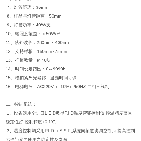
7、灯管距离：35mm
8、样品与灯管距离：50mm
9、灯管功率：40W/支
10、辐照度范围：＜50W/㎡
11、紫外波长：280nm～400nm
12、支持样板：150mm×75mm
13、样板数量：约40块
14、时间设定范围：0～9999h
15、模拟紫外光暴露、凝露时间可调
16、电源电压：AC220V（±10%）/50HZ 二相三线制
二、控制系统：
1、设备选用全进口L.E.D数显P.I.D温度智能控制仪,控温精度高且
稳定性好,控制精度±0.1℃;
2、温度控制均采用P.I.D ＋S.S.R,系统同频道协调控制,可提高控制
元件与界面使用之稳定性及寿命;