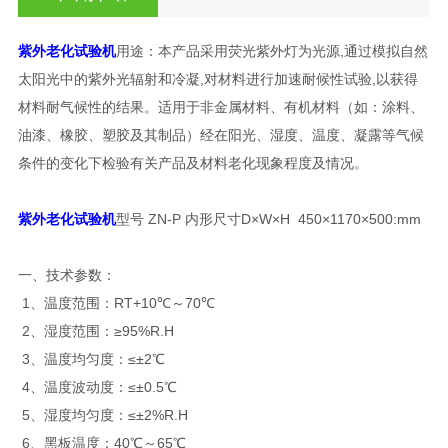
紫外老化试验机
用途：本产品采用荧光紫外灯为光源,通过模拟自然
太阳光中的紫外光辐射和冷凝,对材料进行加速耐候性试验,以获得
材料耐气候性的结果。适用于非金属材料、有机材料（如：涂料、
油漆、橡胶、塑胶及其制品）经在阳光、湿度、温度、凝露等气候
条件的变化下检验有关产品及材料老化现象程度及情况。
紫外老化试验机
型号 ZN-P 内形尺寸D×W×H 450×1170×500:mm
一、技术参数：
1、温度范围：RT+10℃～70℃
2、湿度范围：≥95%R.H
3、温度均匀度：≤±2℃
4、温度波动度：≤±0.5℃
5、湿度均匀度：≤±2%R.H
6、黑板温度：40℃～65℃