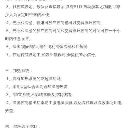
3、触控式设定、数位及直接显示;具有P.I.D 自动演算之功能,可减
少人为设定时带来的不便;
4、光照和冷凝、喷淋可独立控制也可以交替循环控制;
5、光照和冷凝的独立控制时间和交替循环控制的时间可在一千小
时内任意设置;
6、法国“施耐德"元器件飞利浦镇流器和启辉器
7、在运转或设定中,如发生错误时,会提供警示信号;
三、加热系统：
1、具有加热系统的防超温功能;
2、采用U型钛合金高速加温电热管;
3、*独立系统,不影响试验及控制线路;
4、温度控制输出功率均由微电脑演算,以达高精度及高效率之用电
效益;
四、黑板温度控制：