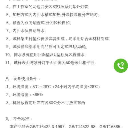
4、在工作室的两边共安装8支UV系列紫外灯管;
5、加热方式为内胆水槽式加热,升温快温度分布均匀;
6、箱盖为双向翻盖式,开闭轻松自如;
7、内胆水位自动补水;
8、试样架由衬垫和伸张弹簧组成，均采用铝合金材料制成;
9、试验箱底部采用高品质可固定式PU活动轮;
10、排水系统使用回涡型及U型积沉装置排水;
11、试样表面与紫外灯平面距离为50毫米且相平行;
八、设备使用条件：
1、环境温度：5℃～28℃（24小时内平均温度≤28℃）
2、环境湿度：≤85%
3、机器放置前后左右各80公分不可放置东西
九、
符合标准：
本产品符合GB/T16422.3-1997、GB/T14522-93、GB/T16585-