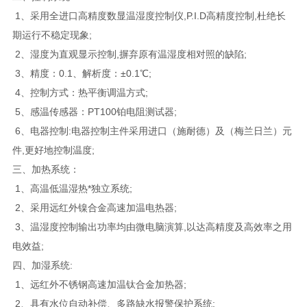
1、采用全进口高精度数显温湿度控制仪,P.I.D高精度控制,杜绝长
期运行不稳定现象;
2、湿度为直观显示控制,摒弃原有温湿度相对照的缺陷;
3、精度：0.1、解析度：±0.1℃;
4、控制方式：热平衡调温方式;
5、感温传感器：PT100铂电阻测试器;
6、电器控制:电器控制主件采用进口（施耐德）及（梅兰日兰）元
件,更好地控制温度;
三、加热系统：
1、高温低温湿热*独立系统;
2、采用远红外镍合金高速加温电热器;
3、温湿度控制输出功率均由微电脑演算,以达高精度及高效率之用
电效益;
四、加湿系统:
1、远红外不锈钢高速加温钛合金加热器;
2、具有水位自动补偿、多路缺水报警保护系统;