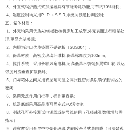
3、外置式锅炉蒸汽式加湿器具有节能降耗功能,可节约70%能耗;
4、湿度控制均采用P.I.D ＋S.S.R,系统同频道协调控制;
五、箱体材质：
1、外壳均采用优质A3钢板数控机床加工成型,外壳表面进行喷塑处
理,更显光洁美观;
2、内胆为进口优质镜面不锈钢板（SUS304）;
3、保温材质：高密度玻璃纤维棉.保温棉厚度为100mm;
4、搅拌系统：采用长轴风扇电机,耐高低温不锈钢多翼式叶轮,以达
强度对流垂直扩散循环;
5、门与箱体之间采用双层耐高温之高张性密封条以确保测试区的
密闭;
6、采用无反作用门把手，操作更容易;
7、机器底部采用高品质可固定式PU活动轮;
8、测试孔可外接测试电源线或信号线使用（孔径或孔数须增加需
指示）;
9、观察窗采用多层中空钢化玻璃,内侧胶合片式导电膜（可清楚观