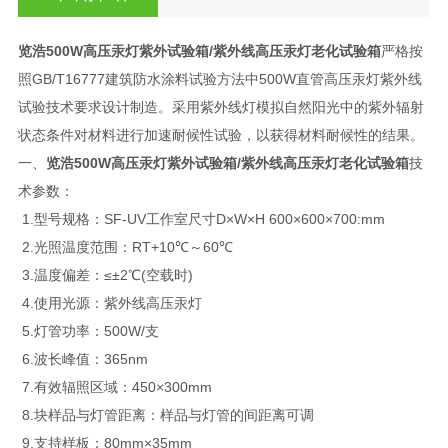
览浩500W高压汞灯紫外试验箱
/紫外线高压汞灯老化试验箱
严格按
照GB/T16777建筑防水涂料试验方法中500W直管高压汞灯紫外线
试验技术要求设计制造。采用紫外线灯模拟自然阳光中的紫外辐射
状态条件对材料进行加速耐候性试验，以获得材料耐候性的结果。
一、
览浩500W高压汞灯紫外试验箱
/紫外线高压汞灯老化试验箱
技
术参数：
1.型号规格：SF-UV工作室尺寸D×W×H 600×600×700:mm
2.光照温度范围：RT+10℃～60℃
3.温度偏差：≤±2℃(空载时)
4.使用光源：紫外线高压汞灯
5.灯管功率：500W/支
6.波长峰值：365nm
7.有效辐照区域：450×300mm
8.块样品与灯管距离：样品与灯管的间距离可调
9.支持样板：80mm×35mm