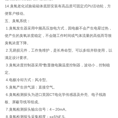
14.臭氧老化试验箱箱体底部安装有高品质可固定式PU活动轮，方
便客户移动。
五、臭氧系统：
1.臭氧发生器采用中频高压放电方式，因电极不会产生电晕过热，
使产生的臭氧浓度稳定，不会随工作时间或气体流量的高低而导致
臭氧浓度下降。
2.无易损元件，工作免维护，是长寿命型。可以多组并联使用，以
满足设计要求。
3.臭氧浓度控制器采用*数显微电脑温度控制器，波动小，控制稳
定。
4.电极冷却方式：风冷型。
5.臭氧产生供气源：直接空气。
6.臭氧检测探头为进口英国CT电化学传感器及外壳、电子线路
板、屏蔽导线等组成。
7.臭氧检测探头输出信号：4～20mA。
8.臭氧检测探头采集精度：≤±5%F.S。