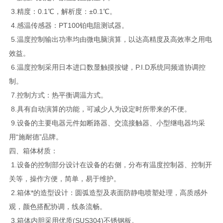
3.精度：0.1℃，解析度：±0.1℃。
4.感温传感器：PT100铂电阻测试器。
5.温度控制输出功率均由微电脑演算，以达高精度及高效率之用电
效益。
6.温度控制采用日本进口数显触摸按键，P.I.D系统同频道协调控
制。
7.控制方式：热平衡调温方式。
8.具有自动演算的功能，可减少人为设定时所带来的不便。
9.设备的主要电器元件如断路器、交流接触器、小型继电器均采
用“施耐德”品牌。
四、箱体材质：
1.设备的控制部分设计在设备的右侧，分布有温度控制器、控制开
关等，操作方便，简单，易于维护。
2.箱体*的造型设计：圆弧造型及表面防静电喷塑处理，高质感外
观，颜色搭配协调，线条流畅。
3.箱体内胆采用优质(SUS304)不锈钢板。