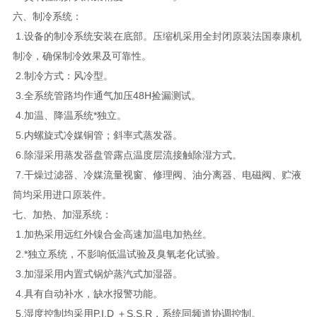
六、制冷系统：
1.设备的制冷系统安装在底部。压缩机采用全封闭原装法国泰康机
制冷，确保制冷效果及可靠性。
2.制冷方式：风冷型。
3.全系统管路均作通气加压48H捡漏测试。
4.加温、降温系统*独立。
5.内螺旋式冷媒铜管；斜率式蒸发器。
6.除湿采用蒸发器盘管露点温度层流接触除湿方式。
7.干燥过滤器、冷媒流量视窗、修理阀、油分离器、电磁阀、贮液
筒均采用进口原装件。
七、加热、加湿系统：
1.加热采用远红外镍合金高速加温电加热丝。
2.*独立系统，不影响低温试验及臭氧老化试验。
3.加湿采用内置式锅炉蒸汽式加湿器。
4.具有自动补水，缺水报警功能。
5.湿度控制均采用P.I.D ＋S.S.R，系统同频道协调控制。