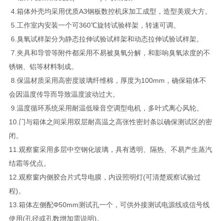
4.箱体外壳均采用优质A3钢板数控机床加工成型，造型美观大方。
5.工作室内安装一个可360℃旋转试验样架，转速可调。
6.臭氧试样架分为静态拉伸试验试样架和动态拉伸试验试样架。
7.夹具和导管等附件都采用不易被臭氧分解，和影响臭氧浓度的不
锈钢、铝等材料制成。
8.保温材质采用高密度玻璃纤维棉，厚度为100mm，确保箱体不
会因温度传导而导致温度波动过大。
9.温度循环系统采用耐温低噪音空调型电机，多叶式离心风轮。
10.门与箱体之间采用双层耐高温之高张性密封条以确保测试区的密
闭。
11.观察窗采用多层中空钢化玻璃，具有透明、隔热、不易产生蒸汽
结霜等优点。
12.观察窗内侧胶合片式导电膜，内设照明灯(可清楚观察试验过
程)。
13.箱体左侧配Φ50mm测试孔一个，可供外接测试电源线或信号线
使用(孔径或孔数增加需说明)。