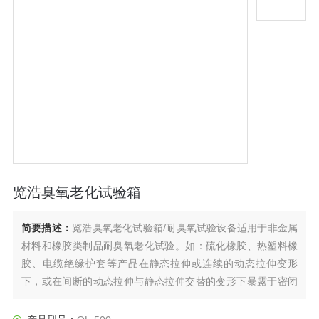
览浩臭氧老化试验箱
简要描述：
览浩臭氧老化试验箱/耐臭氧试验设备适用于非金属
材料和橡胶类制品耐臭氧老化试验。如：硫化橡胶、热塑料橡
胶、电缆绝缘护套等产品在静态拉伸或连续的动态拉伸变形
下，或在间断的动态拉伸与静态拉伸交替的变形下暴露于密闭
无光照含有恒定臭氧浓度的空气和恒温的试验箱中检测，从试
样表面发生的龟裂或其它性能的变化程度，以评定橡胶的耐臭