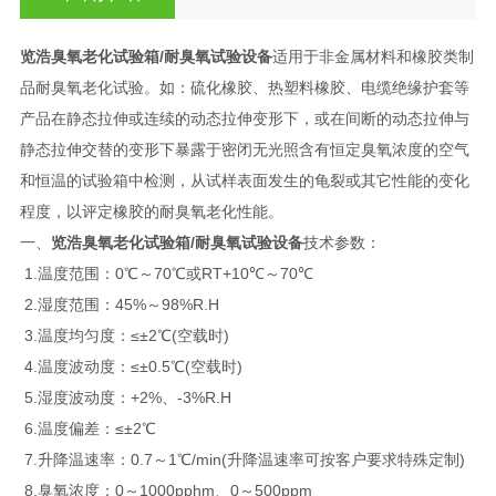
览浩臭氧老化试验箱
/耐臭氧试验设备
适用于非金属材料和橡胶类制
品耐臭氧老化试验。如：硫化橡胶、热塑料橡胶、电缆绝缘护套等
产品在静态拉伸或连续的动态拉伸变形下，或在间断的动态拉伸与
静态拉伸交替的变形下暴露于密闭无光照含有恒定臭氧浓度的空气
和恒温的试验箱中检测，从试样表面发生的龟裂或其它性能的变化
程度，以评定橡胶的耐臭氧老化性能。
一、
览浩臭氧老化试验箱
/耐臭氧试验设备
技术参数：
1.温度范围：0℃～70℃或RT+10℃～70℃
2.湿度范围：45%～98%R.H
3.温度均匀度：≤±2℃(空载时)
4.温度波动度：≤±0.5℃(空载时)
5.湿度波动度：+2%、-3%R.H
6.温度偏差：≤±2℃
7.升降温速率：0.7～1℃/min(升降温速率可按客户要求特殊定制)
8.臭氧浓度：0～1000pphm、0～500ppm