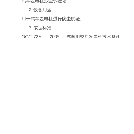
汽车发电机沙尘试验箱
2.
设备用途
用于汽车发电机进行防尘试验。
3.
依据标准
QC/T 729——2005 汽车用交流发电机技术条件
GB/T 4942.1——2001 旋转电机外壳防护
注：本技术要求还引用通用相关标准中内容，
4.
试验方法
A : 行业标准（QC/T 729——2005）防尘试验：
积空气体积。在任何情况下，压力计上的压差应不超过２
B : 通用标准
灰尘
试验：发电机必须能够在如下所述充满
充分的空气流动性，以保持
50.0g/m3
的灰尘浓度。另外：
1．
采用合适的匹配调压器连接器完成电连接。
2．
采用符合SAE J726
b
中所述颗粒等级的灰尘。
3．
将进气口空气温度限定在+71
℃。