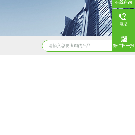
在线咨询
电话
微信扫一扫
YSCYS-010臭氧老化试验设备
YSXD—R9