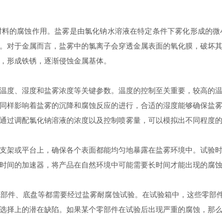
材料的腐蚀作用。盐雾是由氯化钠水溶液在特定条件下雾化形成的微
。对于金属而言，盐雾中的氯离子会穿透金属表面的氧化膜，破坏
，形成铁锈，逐渐侵蚀金属基体。
度、湿度和盐雾浓度等关键参数。温度的控制至关重要，较高的温
同样影响着盐雾的沉降和腐蚀反应的进行，合适的湿度能够确保盐
通过调配氯化钠溶液的浓度以及控制喷雾量，可以模拟出不同程度
架或平台上，确保各个表面都能均匀地暴露在盐雾环境中。试验时
时间的加速器，将产品在自然环境中可能需要长时间才能出现的腐
件、底盘等都需要经过盐雾耐腐蚀试验。在试验箱中，这些零部件就
选择上的潜在缺陷。如果某个零部件在试验后出现严重的腐蚀，那