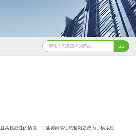
YSCYS-010臭氧老化试验设备
YSXD—R9
且具挑战性的情境，而盐雾耐腐蚀试验箱就成为了模拟这