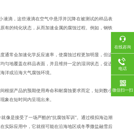
小液滴，这些液滴在空气中悬浮并沉降在被测试的样品表
其原有的钝化状态，从而加速金属的腐蚀过程。例如，钢铁
在线咨询
度通常会加速化学反应速率，使腐蚀过程更加明显，但这
雾均匀地覆盖在样品表面，并且维持一定的湿润状态，促进
电话
的海洋或沿海大气腐蚀环境。
微信扫一扫
间根据产品的预期使用寿命和耐腐蚀要求而定，短则数小
蚀现象在短时间内呈现出来。
像是接受了一场严酷的“抗腐蚀军训”。通过模拟海边潮
么在实际应用中，它就很可能在沿海地区或冬季撒盐融雪后