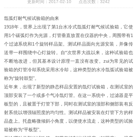
更新时间：2017-02-10 点击次数：3242
氙弧灯耐气候试验箱的由来
1918年，世界上出现了第1台水冷式
氙弧灯耐气候试验箱
，它使
用1个碳弧灯作为光源，灯管垂直放置在仪器的中央，周围带有1
个过滤系统和1个旋转样品架。测试样品面向光源安装，并像传
送带一样围绕中心灯旋转。自*次世界大战以来，这种试验箱也
不断地改进，但其基本设计原理一直没有改变。zui为常见的试
验箱的灯管冷却系统采用水冷却，这种类型的水冷氙弧试验箱被
称为“旋转鼓型"。
近年来，出现了新型的静态样品安置的氙灯试验箱，在测试室的
顶部安装了一个或多个气冷氙灯管。在这一系统中，过滤器是平
板型的，且被置于灯管下部，同时在测试室的顶部和侧部装有反
射系统以增强辐照度的均匀性。测试样品被安装在灯管下方的样
品盘上。托盘略微倾斜小角度，以便使水流走，这种类型的试验
箱被称为“平板型"。