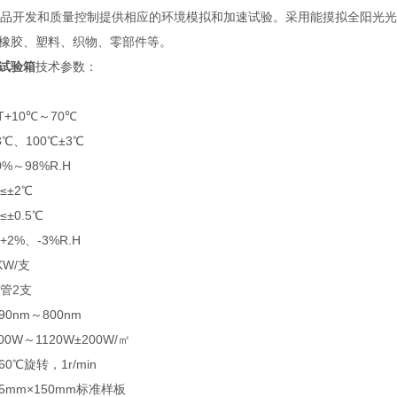
开发和质量控制提供相应的环境模拟和加速试验。采用能摸拟全阳光光
橡胶、塑料、织物、零部件等。
试验箱
技术参数：
+10℃～70℃
℃、100℃±3℃
%～98%R.H
±2℃
±0.5℃
%、-3%R.H
W/支
管2支
0nm～800nm
0W～1120W±200W/㎡
0℃旋转，1r/min
5mm×150mm标准样板