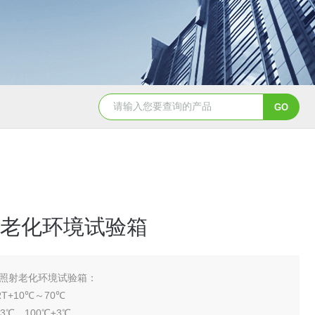
YSCYS-010臭氧老化试验设备
YSXD—R9
老化环境试验箱
照射老化环境试验箱：
T+10℃～70℃
3℃、100℃±3℃