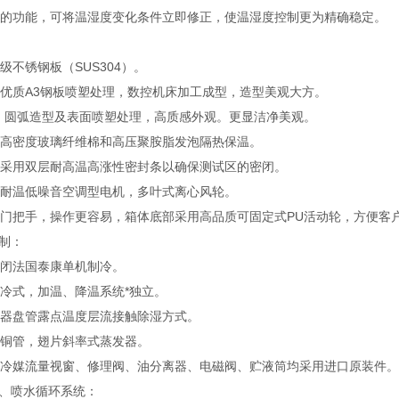
的功能，可将温湿度变化条件立即修正，使温湿度控制更为精确稳定。
不锈钢板（SUS304）。
优质A3钢板喷塑处理，数控机床加工成型，造型美观大方。
：圆弧造型及表面喷塑处理，高质感外观。更显洁净美观。
高密度玻璃纤维棉和高压聚胺脂发泡隔热保温。
采用双层耐高温高涨性密封条以确保测试区的密闭。
耐温低噪音空调型电机，多叶式离心风轮。
门把手，操作更容易，箱体底部采用高品质可固定式PU活动轮，方便客
制：
闭法国泰康单机制冷。
冷式，加温、降温系统*独立。
器盘管露点温度层流接触除湿方式。
铜管，翅片斜率式蒸发器。
冷媒流量视窗、修理阀、油分离器、电磁阀、贮液筒均采用进口原装件。
、喷水循环系统：