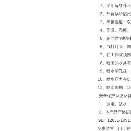
1、采用远红外不
2、外置锅炉蒸汽
3、黑板温度：双
4、高温、湿度、
5、辐照度的控制
6、氙灯灯管：国
7、在工作室顶
8、喷出的水具有
9、喷水嘴孔径：φ
10、喷水压力在0.
11、喷水周期：18m
安全保护系统及
1、 漏电、缺水
2、本产品严格按照GB/
GB/T12831-19
免费送货上门，在