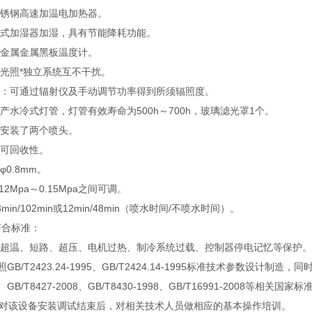
锈钢高速加温电加热器。
式加湿器加湿，具有节能降耗功能。
金属金属黑板温度计。
光照*独立系统互不干扰。
：可通过辐射仪及手动调节功率得到所须辐照度。
产水冷式灯管，灯管有效寿命为500h～700h，玻璃滤光罩1个。
部安装了两个喷头。
可回收性。
0.8mm。
12Mpa～0.15Mpa之间可调。
in/102min或12min/48min（喷水时间/不喷水时间）。
符合标准：
、超温、短路、超压、电机过热、制冷系统过载、控制器停电记忆等保护。
T2423.24-1995、GB/T2424.14-1995标准技术参数设计制造，同时符合GB
91、GB/T8427-2008、GB/T8430-1998、GB/T16991-2008等相关国家标
对该设备安装调试结束后，对相关技术人员做相应的基本操作培训。