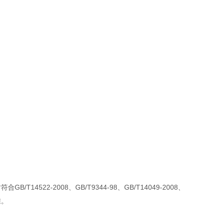
/T14522-2008、GB/T9344-98、GB/T14049-2008、
准。