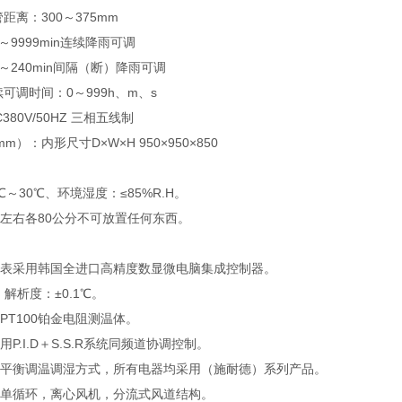
距离：300～375mm
～9999min连续降雨可调
～240min间隔（断）降雨可调
可调时间：0～999h、m、s
380V/50HZ 三相五线制
m）：内形尺寸D×W×H 950×950×850
～30℃、环境湿度：≤85%R.H。
左右各80公分不可放置任何东西。
表采用韩国全进口高精度数显微电脑集成控制器。
、解析度：±0.1℃。
PT100铂金电阻测温体。
P.I.D＋S.S.R系统同频道协调控制。
平衡调温调湿方式，所有电器均采用（施耐德）系列产品。
单循环，离心风机，分流式风道结构。