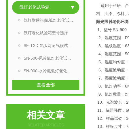
适用于科研、产品
氙灯老化试验箱
料、油漆、涂料、
氙灯耐候箱|氙弧灯老化试验箱
阳光照射老化环境
1、型号 SN-900
氙灯老化试验箱型号选择
2、温度范围：RT
SF-TXD-氙弧灯耐气候试验箱
3、黑板温度：63
4、湿度范围：50
SN-500-风冷氙灯老化试验箱
5、温度均匀度：≤
6、温度波动度：≤
SN-900-水冷氙弧灯老化试验机
7、湿度波动度：+2
查看全部
8、氙灯功率：6K
9、氙灯数量：灯
10、光谱波长：29
11、辐照强度：50
相关文章
12、样品试架：36
RELATED ARTICLES
13、样板尺寸：7