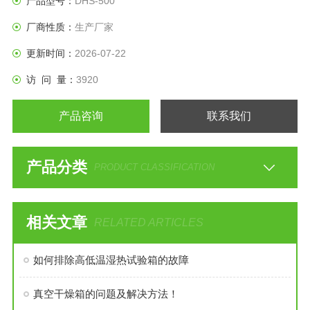
产品型号：
DHS-500
校、各种电子元气件等相关产品的零部件及材料在高温、低
厂商性质：
生产厂家
温、恒温及湿热环境下贮存和使用时的适应性试验，检测其各
性能指标。
更新时间：
2026-07-22
访 问 量：
3920
产品咨询
联系我们
产品分类
PRODUCT CLASSIFICATION
相关文章
RELATED ARTICLES
如何排除高低温湿热试验箱的故障
真空干燥箱的问题及解决方法！