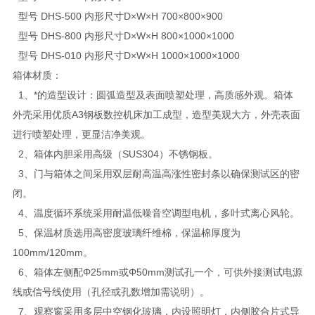
型号 DHS-500 内形尺寸D×W×H 700×800×900
型号 DHS-800 内形尺寸D×W×H 800×1000×1000
型号 DHS-010 内形尺寸D×W×H 1000×1000×1000
箱体材质：
1、*的造型设计：圆弧造型及表面喷塑处理，高质感外观。箱体
外壳采用优质A3钢板数控机床加工成型，造型美观大方，外壳表面
进行喷塑处理，更显洁净美观。
2、箱体内胆采用高级（SUS304）不锈钢板。
3、门与箱体之间采用双层耐高温高涨性密封条以确保测试区的密
闭。
4、温度循环系统采用耐温低噪音空调型电机，多叶式离心风轮。
5、保温材质选用高密度玻璃纤维棉，保温棉厚度为
100mm/120mm。
6、箱体左侧配Φ25mm或Φ50mm测试孔一个，可供外接测试电源
线或信号线使用（孔径或孔数增加需说明）。
7、观察窗采用多层中空钢化玻璃，内设照明灯，内侧胶合片式导