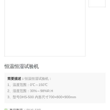
恒温恒湿试验机
简要描述：
恒温恒湿试验机：
1、温度范围：0℃～150℃
2、湿度范围：30%～98%R.H
3、型号DHS-500 内形尺寸700×800×900mm
用途：
适用于电子电工、航空航天、汽车摩托车、科研单位、高等院