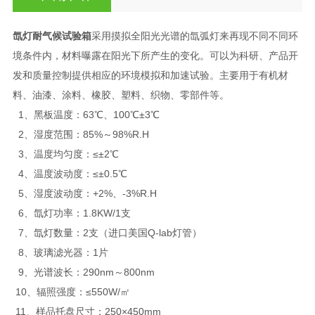
氙灯耐气候试验箱
采用摸拟全阳光光谱的氙弧灯来再现不同不同环
境条件内，材料曝露在阳光下所产生的变化。可以为科研、产品开
发和质量控制提供相应的环境模拟和加速试验。主要用于有机材
料、油漆、涂料、橡胶、塑料、织物、零部件等。
1、黑板温度：63℃、100℃±3℃
2、湿度范围：85%～98%R.H
3、温度均匀度：≤±2℃
4、温度波动度：≤±0.5℃
5、湿度波动度：+2%、-3%R.H
6、氙灯功率：1.8KW/1支
7、氙灯数量：2支（进口美国Q-lab灯管）
8、玻璃滤光器：1片
9、光谱波长：290nm～800nm
10、辐照强度：≤550W/㎡
11、样品托盘尺寸：250×450mm