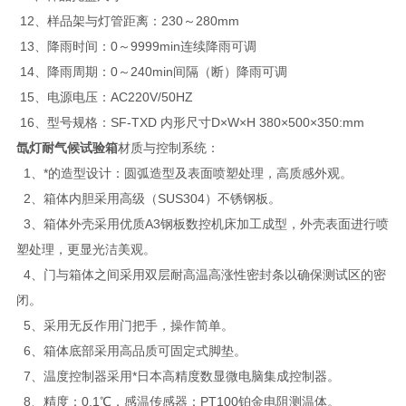
12、样品架与灯管距离：230～280mm
13、降雨时间：0～9999min连续降雨可调
14、降雨周期：0～240min间隔（断）降雨可调
15、电源电压：AC220V/50HZ
16、型号规格：SF-TXD 内形尺寸D×W×H 380×500×350:mm
氙灯耐气候试验箱
材质与控制系统：
1、*的造型设计：圆弧造型及表面喷塑处理，高质感外观。
2、箱体内胆采用高级（SUS304）不锈钢板。
3、箱体外壳采用优质A3钢板数控机床加工成型，外壳表面进行喷
塑处理，更显光洁美观。
4、门与箱体之间采用双层耐高温高涨性密封条以确保测试区的密
闭。
5、采用无反作用门把手，操作简单。
6、箱体底部采用高品质可固定式脚垫。
7、温度控制器采用*日本高精度数显微电脑集成控制器。
8、精度：0.1℃，感温传感器：PT100铂金电阻测温体。