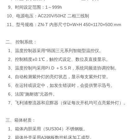
9、时间设定范围：1～999h
10、电源电压：AC220V/50HZ 二相三线制
11、型号规格：ZN-T 内形尺寸D×W×H 450×1170×500:mm
二、 控制系统：
1、温度控制器采用*韩国三元系列智能型温控仪。
2、控制精度±0.1℃，触控式设定、数位及直接显示。
3、温度控制均采用P.I.D ＋S.S.R，系统同频道协调控制。
4、自动检测紫外灯的亮灯状态，显示每支紫外灯管。
5、在运转或设定中，如发生错误时，会提供警示迅号。
6、法国“施耐德"元器件。
7、飞利浦整流器和启辉器（保证每次开机均可点亮紫外灯）。
三、箱体材质：
1、箱体内胆采用（SUS304）不锈钢板。
2、箱体外壳采用A3钢板数控机床加工成型。