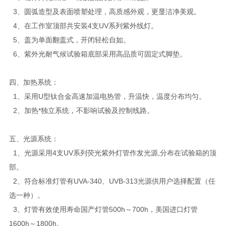
3、圆弧造型及表面喷塑处理，高质感外观，更显洁净美观。
4、在工作室顶部共安装4支UV系列紫外线灯。
5、盖为单面翻盖式，开闭轻松自如。
6、紫外光耐气候试验箱底部采用高品质可固定式脚垫。
四、加热系统：
1、采用U型钛合金高速加温电热管，升温快，温度分布均匀。
2、加热*独立系统，不影响试验及控制线路。
五、光源系统：
1、光源采用4支UV系列荧光紫外灯管作发光源,分布在试验箱的顶
部。
2、符合标准灯管有UVA-340、UVB-313光源供用户选择配置（任
选一种）。
3、灯管有效使用寿命国产灯管500h～700h，美国进口灯管
1600h～1800h。