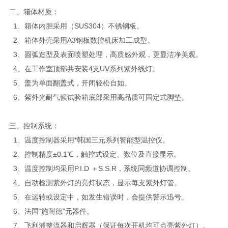
二、箱体材质：
1、箱体内胆采用（SUS304）不锈钢板。
2、箱体外壳采用A3钢板数控机床加工成型。
3、圆弧造型及表面喷塑处理，高质感外观，更显洁净美观。
4、在工作室顶部共安装4支UV系列紫外线灯。
5、盖为单面翻盖式，开闭轻松自如。
6、紫外光耐气候试验箱底部采用高品质可固定式脚垫。
三、控制系统：
1、温度控制器采用*韩国三元系列智能型温控仪。
2、控制精度±0.1℃，触控式设定、数位及直接显示。
3、温度控制均采用P.I.D ＋S.S.R，系统同频道协调控制。
4、自动检测紫外灯的亮灯状态，显示每支紫外灯管。
5、在运转或设定中，如发生错误时，会提供警示迅号。
6、法国“施耐德"元器件。
7、飞利浦整流器和启辉器（保证每次开机均可点亮紫外灯）。