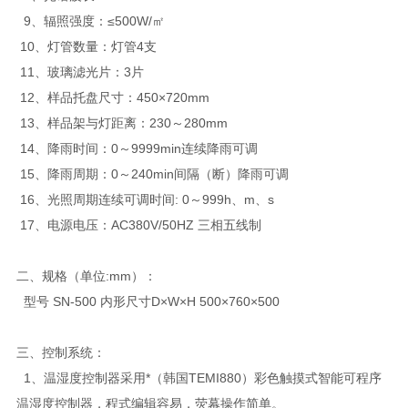
9、辐照强度：≤500W/㎡
10、灯管数量：灯管4支
11、玻璃滤光片：3片
12、样品托盘尺寸：450×720mm
13、样品架与灯距离：230～280mm
14、降雨时间：0～9999min连续降雨可调
15、降雨周期：0～240min间隔（断）降雨可调
16、光照周期连续可调时间: 0～999h、m、s
17、电源电压：AC380V/50HZ 三相五线制
二、规格（单位:mm）：
型号 SN-500 内形尺寸D×W×H 500×760×500
三、控制系统：
1、温湿度控制器采用*（韩国TEMI880）彩色触摸式智能可程序
温湿度控制器，程式编辑容易，荧幕操作简单。