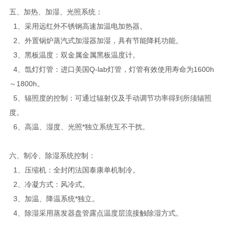
五、加热、加湿、光照系统：
1、采用远红外不锈钢高速加温电加热器。
2、外置锅炉蒸汽式加湿器加湿，具有节能降耗功能。
3、黑板温度：双金属金属黑板温度计。
4、氙灯灯管：进口美国Q-lab灯管，灯管有效使用寿命为1600h
～1800h。
5、辐照度的控制：可通过辐射仪及手动调节功率得到所须辐照
度。
6、高温、湿度、光照*独立系统互不干扰。
六、制冷、除湿系统控制：
1、压缩机：全封闭法国泰康单机制冷。
2、冷凝方式：风冷式。
3、加温、降温系统*独立。
4、除湿采用蒸发器盘管露点温度层流接触除湿方式。