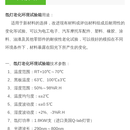
氙灯老化环境试验箱
用途：
适用于新材料的选择，改进现有材料或评估材料组成后耐用性的
变化等试验。可以为电工电子、汽车摩托车配件、塑料、橡胶、涂
料、油漆及其他零部件的耐侯性老化试验，可以很好的模拟在不同
环境条件下，材料暴露在阳光下所产生的变化。
一、
氙灯老化环境试验箱
技术参数：
1、温度范围：RT+10℃～70℃
2、黑板温度：63℃、100℃±3℃
3、湿度范围：50%～98%R.H
4、温度均匀度：≤±2℃
5、温度波动度：≤±0.5℃
6、湿度波动度：+2%、-3%R.H
7、氙灯功率：1.8KW/支（进口美国Q-lab灯管）
8、光谱波长：290nm～800nm