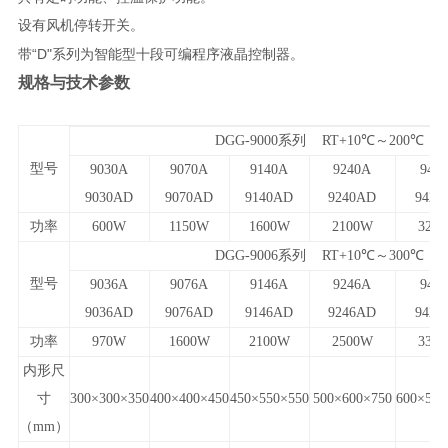
设有风机停转开关。
“D"
带
系列为智能型十段可编程序液晶控制器。
规格与技术参数
DGG-9000
系列 RT+10℃～200℃
型号
9030A
9070A
9140A
9240A
942
9030AD
9070AD
9140AD
9240AD
9420
功率
600W
1150W
1600W
2100W
320
DGG-9006
系列 RT+10℃～300℃
型号
9036A
9076A
9146A
9246A
942
9036AD
9076AD
9146AD
9246AD
9426
功率
970W
1600W
2100W
2500W
330
内形尺
寸
300
×300×350
400
×400×450
450
×550×550
500
×600×750
600
×550
（mm）