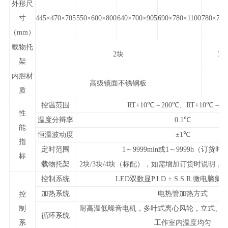
外形尺
寸
445
×470×705
550
×600×800
640
×700×905
690
×780×1100
780
×760
（mm）
载物托
2
块
3
架
内胆材
高级镜面不锈钢板
质
控温范围
RT+10
℃～200℃、RT+10℃～3
性
温度分辩率
0.1
℃
能
恒温波动度
±1℃
指
定时范围
1
～9999min或1～9999h（订货
标
载物托架
2
块/3块/4块（标配），如需增加订货时说明，
控制系统
LED
双数显P.I.D + S.S.R.微电脑
加热系统
电热管加热方式
控
制
耐高温低噪音电机，多叶式离心风轮，立式、
循环系统
系
工作室内温度均匀