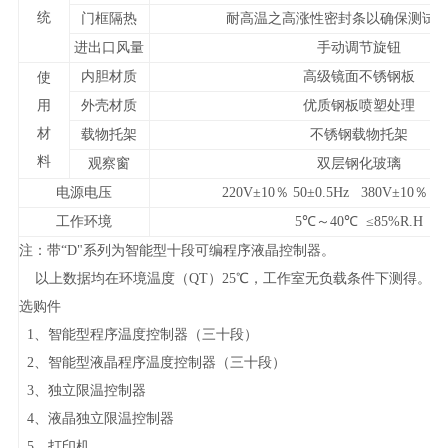
统
门框隔热
耐高温之高涨性密封条以确保测试
进出口风量
手动调节旋钮
内胆材质
高级镜面不锈钢板
使
用
外壳材质
优质钢板喷塑处理
材
载物托架
不锈钢载物托架
料
观察窗
双层钢化玻璃
电源电压
220V
±10％ 50±0.5Hz 380V±10％ 5
工作环境
5
℃～40℃ ≤85%R.H
注：带“D"系列为智能型十段可编程序液晶控制器。
以上数据均在环境温度（QT）25℃，工作室无负载条件下测得。
选购件
1
、智能型程序温度控制器（三十段）
2
、智能型液晶程序温度控制器（三十段）
3
、独立限温控制器
4
、液晶独立限温控制器
5
、打印机