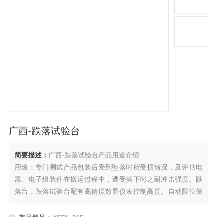
广西-跌落试验台
简要描述：
广西-跌落试验台产品用途介绍
用途：专门测试产品包装后受到坠落时所受损情况，及评估电
器、电子组装件在搬运过程中，遭受落下时之耐冲击强度。跌
落台，跌落试验台配有高精度数显仪表控制高度。自动限位保
护器，防止设备的人为破坏。动力系统：采用同步电机。电动
跌落，使用方便，加速度大。单臂双柱结构，电动升降电动复