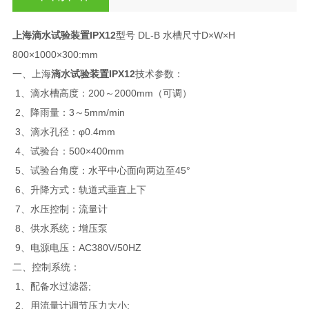
上海滴水试验装置IPX12
型号 DL-B 水槽尺寸D×W×H
800×1000×300:mm
一、上海
滴水试验装置IPX12
技术参数：
1、滴水槽高度：200～2000mm（可调）
2、降雨量：3～5mm/min
3、滴水孔径：φ0.4mm
4、试验台：500×400mm
5、试验台角度：水平中心面向两边至45°
6、升降方式：轨道式垂直上下
7、水压控制：流量计
8、供水系统：增压泵
9、电源电压：AC380V/50HZ
二、控制系统：
1、配备水过滤器;
2、用流量计调节压力大小;