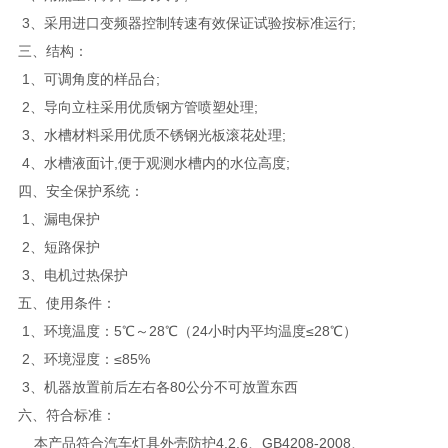
3、采用进口变频器控制转速有效保证试验按标准运行;
三、结构：
1、可调角度的样品台;
2、导向立柱采用优质钢方管喷塑处理;
3、水槽材料采用优质不锈钢光板滚花处理;
4、水槽液面计,便于观测水槽内的水位高度;
四、安全保护系统：
1、漏电保护
2、短路保护
3、电机过热保护
五、使用条件：
1、环境温度：5℃～28℃（24小时内平均温度≤28℃）
2、环境湿度：≤85%
3、机器放置前后左右各80公分不可放置东西
六、符合标准：
本产品符合汽车灯具外壳防护4.2.6、GB4208-2008、