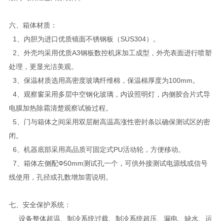
六、箱体材质：
1、内胆为进口优质镜面不锈钢板（SUS304）。
2、外壳均采用优质A3钢板数控机床加工成型，外壳表面进行喷塑
处理，更显光洁美观。
3、保温材质选用高密度玻璃纤维棉，保温棉厚度为100mm。
4、观察窗采用多层中空钢化玻璃，内设照明灯，内侧胶合片式导
电膜加热除霜清楚观察试验过程。
5、门与箱体之间采用双层耐高温高涨性密封条以确保测试区的密
闭。
6、机器底部采用高品质可固定式PU活动轮，方便移动。
7、箱体左侧配Φ50mm测试孔一个，可供外接测试电源线或信号
线使用，孔径或孔数增加需说明。
七、安全保护系统：
设备整体超温、制冷系统过载、制冷系统超压、漏电、缺水、运