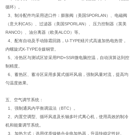
循环）。
3、制冷配件均采用进口件：膨胀阀（美国SPORLAN）、电磁阀
（意大利CAS）、过滤器（美国SPORLAN）、压力控制器（英美
RANCO）、油分离器（欧美ALCO）等。
4、配有自动及手动除霜回路，U-TYPE鳝片式高速加热电热管，
内螺旋式K-TYPE冷媒铜管。
5、冷热区与测试区皆采用PID+SSR微电脑控温，自动演算达到控
制精度。
6、蓄热区、蓄冷区采用多翼式循环风扇，强制风量对流，提高均
匀温度效果。
五、空气调节系统：
1、强制通风内平衡调温法（BTC）。
2、内置空调型、循环风道及长轴多叶式离心机，使用高效的制冷
机和能量调节系统。
3、加热方式：选用优质镍铬合金电加热器，升温快稳定性好。