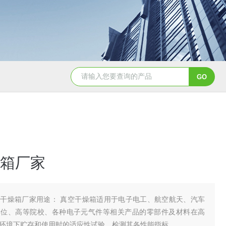
YSCYS-010臭氧老化试验设备
YSXD—R9
箱厂家
干燥箱厂家用途： 真空干燥箱适用于电子电工、航空航天、汽车
单位、高等院校、各种电子元气件等相关产品的零部件及材料在高
环境下贮存和使用时的适应性试验，检测其各性能指标。