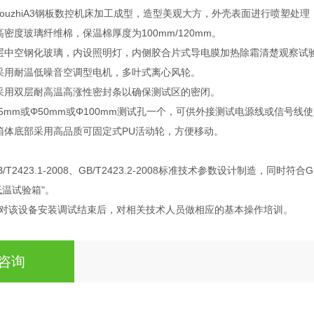
youzhiA3钢板数控机床加工成型，造型美观大方，外壳表面进行喷塑处
密度玻璃纤维棉，保温棉厚度为100mm/120mm。
层中空钢化玻璃，内设照明灯，内侧胶合片式导电膜加热除霜清楚观察试
采用耐温低噪音空调型电机，多叶式离心风轮。
采用双层耐高温高涨性密封条以确保测试区的密闭。
5mm或Φ50mm或Φ100mm测试孔一个，可供外接测试电源线或信号线
箱体底部采用高品质可固定式PU活动轮，方便移动。
2423.1-2008、GB/T2423.2-2008标准技术参数设计制造，同时符合GB
低温试验箱"。
对该设备安装调试结束后，对相关技术人员做相应的基本操作培训。
咨询