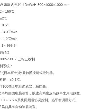
800 内形尺寸D×W×H 800×1000×1000:mm
℃～150℃
±2℃
0.5℃
3.0℃/min
1.2℃/min
～999.9h
(标配)
80V/50HZ 三相五线制
制系统：
用*(日本富士)数显触摸按键式控制器。
析度：±0.1℃。
T100铂金电阻传感器，精度高。
功率均由微电脑演算，以达高精度及高效率之用电效益。
.I.D＋S.S.R系统同频道协调控制。热平衡调温方式。
回风口具有自动除霜装置。