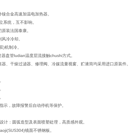
外镍合金高速加温电加热器。
独立系统，互不影响。
闭原装法国泰康。
制风冷冷却。
双)机制冷。
发器盘管ludian温度层流接触chushi方式。
离器、干燥过滤器、修理阀、冷媒流量视窗、贮液筒均采用进口原装件。
。
。
。
指示，故障报警后自动停机等保护。
的造型设计：圆弧造型及表面喷塑处理，高质感外观。
oji(SUS304)镜面不锈钢板。