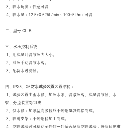
3、喷水角度：任意可调
4、喷水量：12.5±0.625L/min～100±5L/min可调
二、型号 CL-B
三、水压控制系统
1、用流量计调节压力大小。
2、泄压手动调节水阀。
3、配备水过滤器。
四、IPX5、X6
防水试验装置
装置结构：
1、试验装置由蓄水箱、加压水泵、调减压阀、流量调节器、水
管、分流装置等组成。
2、储水箱：加厚型高级拉丝不锈钢氩弧焊接制成。
3、喷射支架：不锈钢精加工制成。
4、防喷试验时可移动至任何一处适合场所防喷试验，按所须要求