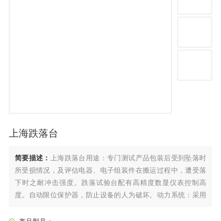
上海跌落台
简要描述：
上海跌落台用途：专门测试产品包装后受到坠落时
所受损情况，及评估电器、电子组装件在搬运过程中，遭受落
下时之耐冲击强度。跌落试验台配有高精度数显仪表控制高
度。自动限位保护器，防止设备的人为破坏。动力系统：采用
同步电机，速度精确。电动跌落，使用方便，加速度大。单臂
双柱结构，电动升降电动复位，可用于棱，角，面测试，有利