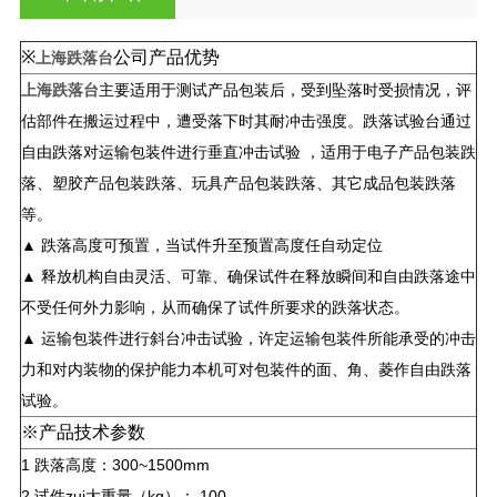
※
公司产品优势
上海跌落台
上海跌落台
主要适用于测试产品包装后，受到坠落时受损情况，评
估部件在搬运过程中，遭受落下时其耐冲击强度。跌落试验台通过
自由跌落对运输包装件进行垂直冲击试验 ，适用于电子产品包装跌
落、塑胶产品包装跌落、玩具产品包装跌落、其它成品包装跌落
等。
▲ 跌落高度可预置，当试件升至预置高度任自动定位
▲ 释放机构自由灵活、可靠、确保试件在释放瞬间和自由跌落途中
不受任何外力影响，从而确保了试件所要求的跌落状态。
▲ 运输包装件进行斜台冲击试验，许定运输包装件所能承受的冲击
力和对内装物的保护能力本机可对包装件的面、角、菱作自由跌落
试验。
※
产品技术参数
1
跌落高度：300~1500mm
2
试件zui大重量（kg）： 100