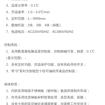
3、温度分辨率：0.1℃
4、升温速率：1.0～3.0℃/min
5、定时范围：1～9999min
6、载物托架：2块、3块、4块（标配）
7、电源电压：AC220V/50HZ、AC380V/50HZ
控制系统：
1、采用数显微电脑温度控制器，控制精确可靠，精度：0.1℃
（显示范围）；
2、具有定时功能、控温保护功能，设有风机停转开关；
3、带“D"系列为智能型十段可编程序液晶控制器；
箱体材质：
1、内胆采用镜面不锈钢板（镀锌板）氩弧焊接制作而成；
2、外壳采用优质钢板材料喷塑处理，造型美观、新颖；
3、设有大面积双层钢化玻璃观察窗，供观察工作室状况；