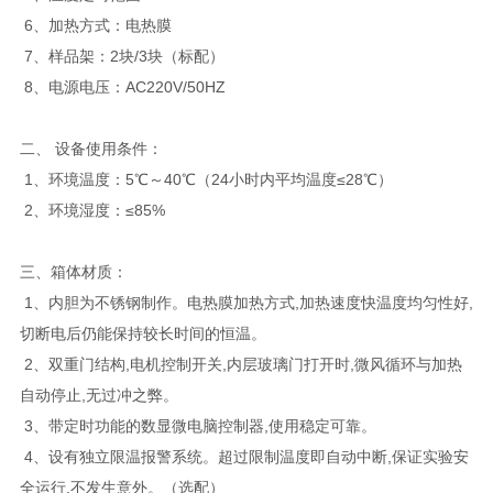
6、加热方式：电热膜
7、样品架：2块/3块（标配）
8、电源电压：AC220V/50HZ
二、 设备使用条件：
1、环境温度：5℃～40℃（24小时内平均温度≤28℃）
2、环境湿度：≤85%
三、
箱体材质：
1、内胆为不锈钢制作。电热膜加热方式,加热速度快温度均匀性好,
切断电后仍能保持较长时间的恒温。
2、双重门结构,电机控制开关,内层玻璃门打开时,微风循环与加热
自动停止,无过冲之弊。
3、带定时功能的数显微电脑控制器,使用稳定可靠。
4、设有独立限温报警系统。超过限制温度即自动中断,保证实验安
全运行,不发生意外。（选配）