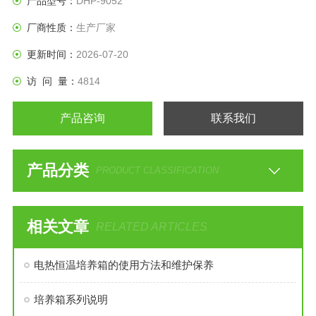
产品型号：
DHP-9052
6、加热方式：电热膜
厂商性质：
生产厂家
7、样品架：2块/3块（标配）
8、电源电压：AC220V/50HZ......
更新时间：
2026-07-20
访 问 量：
4814
产品咨询
联系我们
产品分类
PRODUCT CLASSIFICATION
相关文章
RELATED ARTICLES
电热恒温培养箱的使用方法和维护保养
培养箱系列说明