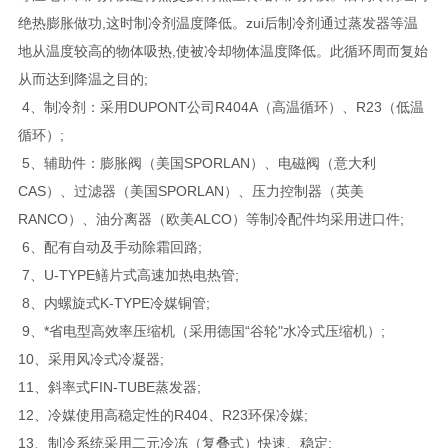
绝热膨胀做功,这时制冷剂温度降低。zui后制冷剂通过蒸发器等温
地从温度较高的物体吸热,使被冷却物体温度降低。此循环周而复始
从而达到降温之目的;
4、制冷剂：采用DUPONT公司R404A（高温循环）、R23（低温
循环）;
5、辅助件：膨胀阀（美国SPORLAN）、电磁阀（意大利
CAS）、过滤器（美国SPORLAN）、压力控制器（英美
RANCO）、油分离器（欧美ALCO）等制冷配件均采用进口件;
6、配有自动及手动除霜回路;
7、U-TYPE鳝片式高速加热电热管;
8、内螺旋式K-TYPE冷媒铜管;
9、*省电型高效率压缩机（采用德国“谷轮"水冷式压缩机）;
10、采用风冷式冷凝器;
11、斜率式FIN-TUBE蒸发器;
12、冷媒使用高稳定性的R404、R23环保冷媒;
13、制冷系统采用二元冷冻（复叠式）快速、稳定;