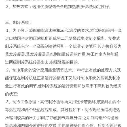
3、加热方式：选用优质镍铬合金电加热器,升温快稳定性好;
三、
制冷系统：
1、为了保证试验箱降温速率和zui低温度的要求,本试验箱采用一套
进口德国半封闭压缩机所组成的二元复叠式水冷制冷系统。复叠式
制冷系统包含一个高温制冷循环和一个低温制冷循环,其连接容器为
蒸发冷凝器,蒸发冷凝器是也到能量传递的作用,将工作室内热能通
过两级制冷系统传递出去,实现隆温的目的。
2、制冷系统的设计应用能量调节技术,一种行之有效的处理方式既
能保证在制冷机组正常运行的情况下又能对制冷系统的能耗及制冷
量进行有效的调节,使制冷系统的运行费用和故障率下降到较为经济
的状态;
3、制冷工作原理：高低制冷循环均采用逆卡若循环,该循环由两个
等温过程和两个绝热过程组成。其过程如下：制冷剂经压缩机绝热
压缩到较高的压力,消耗了功使排气温度升高,之后制冷剂经冷凝器
等温地和四周介质进行热交换,将热量传给四周介质。后制冷剂经阀