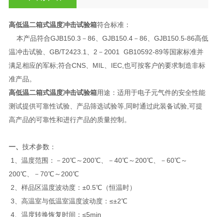
高低温二箱式温度冲击试验箱
符合标准：
本产品符合GJB150.3－86、GJB150.4－86、GJB150.5-86高低
温冲击试验、GB/T2423.1、2－2001 GB10592-89等国家标准并
满足相应的军标;符合CNS、MIL、IEC,也可按客户的要求制造非标
准产品。
高低温二箱式温度冲击试验箱
用途：适用于电子元气件的安全性能
测试提供可靠性试验、产品筛选试验等,同时通过此装备试验,可提
高产品的可靠性和进行产品的质量控制。
一、
技术参数：
1、温度范围：－20℃～200℃、－40℃～200℃、－60℃～
200℃、－70℃～200℃
2、样品区温度波动度：±0.5℃（恒温时）
3、高温室与低温室温度波动度：≤±2℃
4、温度转换恢复时间：≤5min