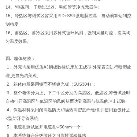
14、*电磁阀、干燥过滤器、毛细管等冷冻元器件;
15、冷热区与测试区皆采用PID+SSR微电脑控温，自动演算达到控
制精度;
16、蓄热区、蓄冷区采用多翼式循环风扇，强制风量对流，提高均
匀温度效果;
四、
箱体材质：
1、外壳均采用优质A3钢板数控机床加工成型,外壳表面进行喷塑处
理,更显光洁美观;
2、箱体内胆采用镜面不锈钢光板（SUS304）;
3、整个箱体分为上、下二个区分别为高温区、低温区,冲击试验时
自动打开高温区与低温区的风阀从而达到高温与低温的冲击试验;
4、保温材料采用耐高温防火和隔热高密度纤维棉,并使用新设计之
K型防汗导管系统;
5、电缆孔测试区开电缆孔Φ50mm一个;
6、本系统符合冷热循环之可靠性试验规格;