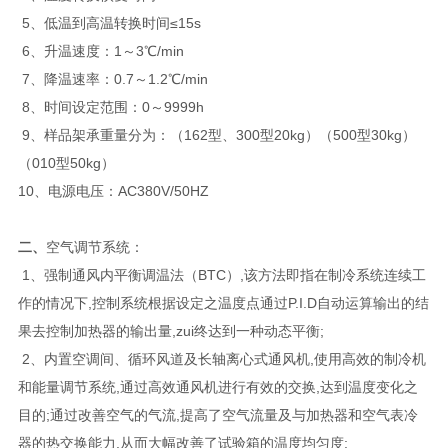
5、低温到高温转换时间≤15s
6、升温速度：1～3℃/min
7、降温速率：0.7～1.2℃/min
8、时间设定范围：0～9999h
9、样品架承重量分为：（162型、300型20kg）（500型30kg）
（010型50kg）
10、电源电压：AC380V/50HZ
二、
空气调节系统：
1、强制通风内平衡调温法（BTC）,该方法即指在制冷系统连续工
作的情况下,控制系统根据设定之温度点通过P.I.D自动运算输出的结
果去控制加热器的输出量,zui终达到一种动态平衡;
2、内置空调间、循环风道及长轴离心式通风机,使用高效的制冷机
和能量调节系统,通过高效通风机进行有效的交换,达到温度变化之
目的;通过改善空气的气流,提高了空气流量及与加热器和空气表冷
器的热交换能力,从而大幅改善了试验箱的温度均匀度;