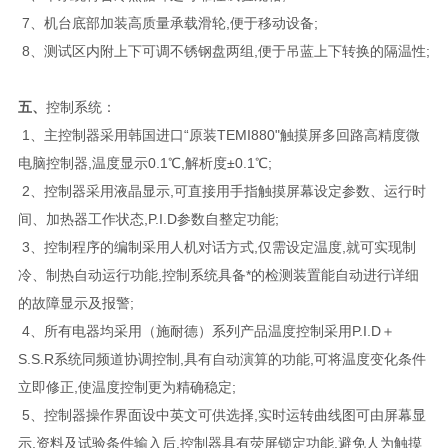
7、机台底部加装高质量承载滑轮,便于移动设备;
8、测试区内附上下可调不锈钢盘两组,便于吊蓝上下转换的隔温性;
五、
控制系统：
1、主控制器采用韩国进口“原装TEMI880"触摸屏多回路高精度微
电脑控制器,温度显示0.1℃,解析度±0.1℃;
2、控制器采用液晶显示,可直接用手指触摸屏幕设定参数、运行时
间、加热器工作状态,P.I.D参数自整定功能;
3、控制程序的编制采用人机对话方式,仅需设定温度,就可实现制
冷、制热自动运行功能,控制系统具备*的检测装置能自动进行详细
的故障显示及报警;
4、所有电器均采用（施耐德）系列产品温度控制采用P.I.D＋
S.S.R系统同频道协调控制,具有自动演算的功能,可将温度变化条件
立即修正,使温度控制更为精确稳定;
5、控制器操作界面设中英文可供选择,实时运转曲线图可由屏幕显
示,资料及试验条件输入后,控制器具有荧屏锁定功能,避免人为触摸