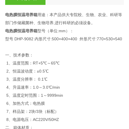
电热膜恒温培养箱
用途：本产品供大专院校、生物、农业、科研等
部门作储藏菌种、生物培养,进行科研的必须设备。
电热膜恒温培养箱
型号（单位:mm）：
型号 DHP-9082 内形尺寸:500×400×400 外形尺寸:770×530×540
一、
技术参数：
1、温度范围：RT+5℃～65℃
2、恒温波动度：±0.5℃
3、温度分辨率： 0.1℃
4、升温速率：1.0～3.0℃/min
5、温度定时范围：1～9999min
6、加热方式：电热膜
7、样品架：2块/3块（标配）
8、电源电压：AC220V/50HZ
二、
箱体材质：