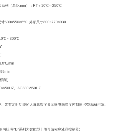
005系列（单位:mm）：RT＋10℃～250℃
寸600×550×650 外形尺寸800×770×930
0℃～300℃
℃
℃
0℃/min
9min
（标配）
/50HZ、AC380V/50HZ
护、带有定时功能的大屏幕数字显示微电脑温度控制器,控制精确可靠;
锈钢内胆,带“D"系列为智能型十段可编程序液晶控制器;