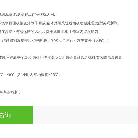
璃观察窗,供观察工作室状况之用;
锈钢镜面板氩弧焊制作而成,箱体外胆采优质钢板喷塑处理,造型美观新颖;
能在高温下连续运转的风机和特殊风道组成,工作室内温度均匀;
,超过限制温度即自动中断,保证实验安全运行不发生意外（选配）;
璃纤维填充保温区,内外胆连接部位采用非金属耐高温材料,有效降高温传导；
℃～40℃（24小时内平均温度≤28℃）
年,终身维护。
咨询