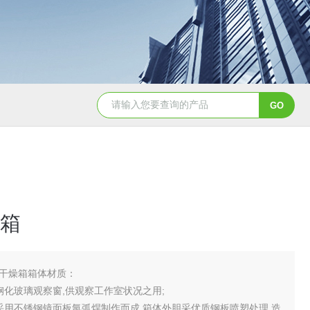
YSCYS-010臭氧老化试验设备
YSXD—R9
箱
干燥箱箱体材质：
钢化玻璃观察窗,供观察工作室状况之用;
采用不锈钢镜面板氩弧焊制作而成,箱体外胆采优质钢板喷塑处理,造