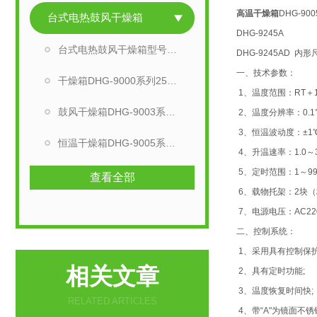
高温干燥箱
DHG-9
台式电热鼓风干燥箱
DHG-9245A
台式电热鼓风干燥箱型号选择
DHG-9245AD 内形尺
一、技术参数：
干燥箱DHG-9000系列250℃
1、温度范围：RT＋1
鼓风干燥箱DHG-9003系列250℃
2、温度分辨率：0.1
3、恒温波动度：±1
恒温干燥箱DHG-9005系列300℃
4、升温速率：1.0～3.
5、定时范围：1～999
查看全部
6、载物托架：2块
7、电源电压：AC220V
二、控制系统：
1、采用具有控制保
相关文章
2、具有定时功能;
3、温度恢复时间快;
RELATED ARTICLES
4、带“A"为镜面不