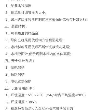
1、配备水过滤器;
2、用流量计调节压力大小;
3、采用进口变频器控制转速有效保证试验按标准运行;
三、装置结构：
1、可调角度的样品台;
2、导向立柱采用优质钢方管喷塑处理;
3、水槽材料采用优质不锈钢光板滚花处理;
4、水槽液面计,便于观测水槽内的水位高度;
四、安全保护系统：
1、漏电保护
2、短路保护
3、电机过热保护
五、设备使用条件：
1、环境温度：5℃～28℃（24小时内平均温度≤28℃）
2、环境湿度：≤85%
3、机器放置前后左右各80公分不可放置东西