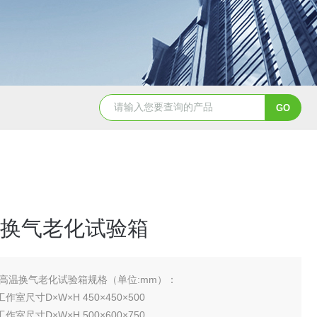
YSCYS-010臭氧老化试验设备
YSXD—R9
换气老化试验箱
高温换气老化试验箱规格（单位:mm）：
 工作室尺寸D×W×H 450×450×500
 工作室尺寸D×W×H 500×600×750