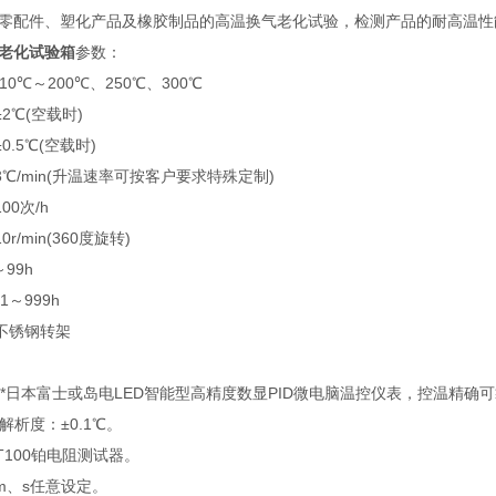
零配件、塑化产品及橡胶制品的高温换气老化试验，检测产品的耐高温性
老化试验箱
参数：
10℃～200℃、250℃、300℃
2℃(空载时)
0.5℃(空载时)
3℃/min(升温速率可按客户要求特殊定制)
00次/h
r/min(360度旋转)
99h
～999h
层不锈钢转架
用*日本富士或岛电LED智能型高精度数显PID微电脑温控仪表，控温精确
，解析度：±0.1℃。
T100铂电阻测试器。
m、s任意设定。