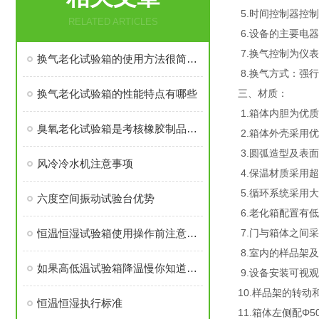
5.时间控制器控
RELATED ARTICLES
6.设备的主要电
7.换气控制为仪
换气老化试验箱的使用方法很简单，看完您就知道了
8.换气方式：强
换气老化试验箱的性能特点有哪些
三、材质：
1.箱体内胆为优质(
臭氧老化试验箱是考核橡胶制品适应性试验的重要仪器
2.箱体外壳采用
3.圆弧造型及表
风冷冷水机注意事项
4.保温材质采用
5.循环系统采用
六度空间振动试验台优势
6.老化箱配置有
恒温恒湿试验箱使用操作前注意事项
7.门与箱体之间
8.室内的样品架及
如果高低温试验箱降温慢你知道检查哪些方面吗？
9.设备安装可视
10.样品架的转
恒温恒湿执行标准
11.箱体左侧配