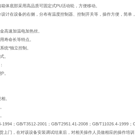
验箱箱体底部采用高品质可固定式PU活动轮，方便移动。
部分设计在设备的右侧，分布有温度控制器、控制开关等，操作方便，简单
合金高速加温电加热丝。
使用寿命长等特点。
气系统*独立控制。
方式。
：
保护。
逆相。
关。
护。
4-1994；GB/T3512-2001；GB/T2951.41-2008；GB/T11026.4-19
货上门，在对该设备安装调试结束后，对相关操作人员做相应的操作培训