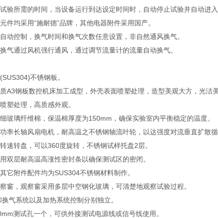
制试验所需的时间，当设备运行到达设定时间时，自动停止试验并自动进
器元件均采用“施耐德”品牌，其他电器附件采用国产。
表自动控制，换气时间和换气次数任意设置，非自然通风换气。
行换气通过风机强行通风，通过调节流量计的流量自动换气。
SUS304)不锈钢板。
优质A3钢板数控机床加工成型，外壳表面喷塑处理，造型美观大方，光洁
面喷塑处理，高质感外观。
超细玻璃纤维棉，保温棉厚度为150mm，确保实验室内平衡稳定的温度。
大功率长轴风扇电机，耐高温之不锈钢轴流叶轮，以达强度对流垂直扩散
低转速转盘，可以360度旋转，不锈钢试样托盘2层。
采用双层耐高温高涨性密封条以确保测试区的密闭。
其它附件配件均为SUS304不锈钢材料制作。
观察窗，观察窗采用多层中空钢化玻璃，可清楚地观察试验过程。
动和换气系统以及加热系统控制分别独立。
Φ50mm测试孔一个，可供外接测试电源线或信号线使用。