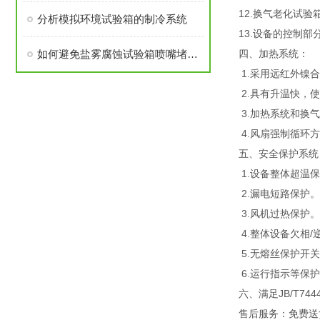
12.换气老化试
分析模拟环境试验箱的制冷系统
13.设备的控制
如何避免盐雾腐蚀试验箱喷嘴堵塞或破裂呢
四、加热系统：
1.采用远红外镍
2.具有升温快，
3.加热系统和换
4.风扇强制循环
五、安全保护系统
1.设备整体超温
2.漏电短路保护。
3.风机过热保护。
4.整体设备欠相/
5.无熔丝保护开
6.运行指示等保
六、
满足JB/T744
售后服务：免费送