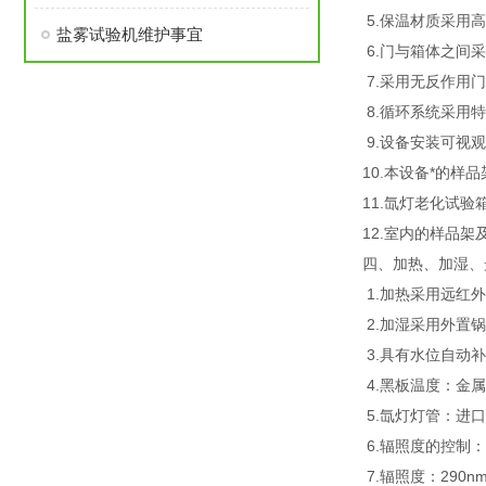
5.保温材质采用
盐雾试验机维护事宜
6.门与箱体之间
7.采用无反作用
8.循环系统采用
9.设备安装可视
10.本设备*的
11.氙灯老化试
12.室内的样品
四、加热、加湿、
1.加热采用远红外
2.加湿采用外置
3.具有水位自动
4.黑板温度：金
5.氙灯灯管：进口美
6.辐照度的控制
7.辐照度：290n