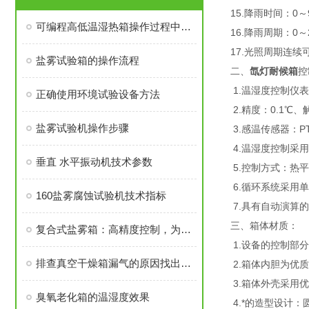
15.降雨时间：0～
可编程高低温湿热箱操作过程中应注意的问题
16.降雨周期：0～
17.光照周期连续可
盐雾试验箱的操作流程
二、
氙灯耐候箱
控
1.温湿度控制仪
正确使用环境试验设备方法
2.精度：0.1℃、
盐雾试验机操作步骤
3.感温传感器：P
4.温湿度控制采用P
垂直 水平振动机技术参数
5.控制方式：热
6.循环系统采用
160盐雾腐蚀试验机技术指标
7.具有自动演算
三、箱体材质：
复合式盐雾箱：高精度控制，为材料耐蚀研究提供坚实保障
1.设备的控制部
排查真空干燥箱漏气的原因找出解决问题的办法
2.箱体内胆为优质不
3.箱体外壳采用
臭氧老化箱的温湿度效果
4.*的造型设计