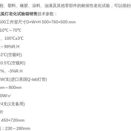
校、塑料、橡胶、涂料、油漆及其他零部件的耐侯性老化试验，可以很好
氙弧灯老化试验箱销售
技术参数：
00工作室尺寸D×W×H 500×760×500:mm
10℃～70℃
、100℃±3℃
～98%R.H
2℃(空载时)
0.5℃(空载时)
%、-3%R.H
W/支(进口美国Q-lab灯管)
nm～800nm
0W/㎡
4支(1支备用)
3片
450×720mm
：230～280mm