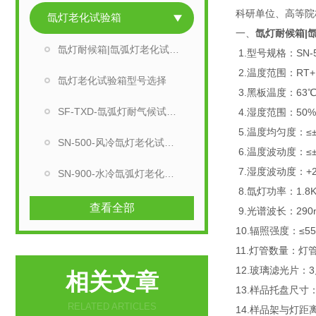
科研单位、高等院
氙灯老化试验箱
一、
氙灯耐候箱|
氙灯耐候箱|氙弧灯老化试验箱
1.型号规格：SN-5
2.温度范围：RT+
氙灯老化试验箱型号选择
3.黑板温度：63℃
SF-TXD-氙弧灯耐气候试验箱
4.湿度范围：50%
5.温度均匀度：≤±
SN-500-风冷氙灯老化试验箱
6.温度波动度：≤±
7.湿度波动度：+2
SN-900-水冷氙弧灯老化试验机
8.氙灯功率：1.8K
查看全部
9.光谱波长：290
10.辐照强度：≤55
11.灯管数量：灯管
12.玻璃滤光片：
相关文章
13.样品托盘尺寸：
RELATED ARTICLES
14.样品架与灯距离