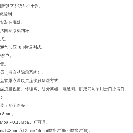
光照*独立系统互不干扰。
统控制：
统安装在底部。
闭法国泰康机制冷。
冷式。
通气加压48H捡漏测试。
*独立。
铜管。
发器（带自动除霜系统）。
器盘管露点温度层流接触除湿方式。
冷媒流量视窗、修理阀、油分离器、电磁阀、贮液筒均采用进口原装件。
：
安装了两个喷头。
.8mm。
2Mpa～0.15Mpa之间可调。
n/102min或12min/48min(喷水时间/不喷水时间)。