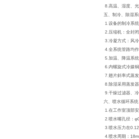
8.高温、湿度、
五、制冷、除湿系
1.设备的制冷系
2.压缩机：全封
3.冷凝方式：风
4.全系统管路均作
5.加温、降温系统
6.内螺旋式冷媒
7.翅片斜率式蒸
8.除湿采用蒸发
9.干燥过滤器、
六、喷水循环系统
1.在工作室顶部
2.喷水嘴孔径：φ0
3.喷水压力在0.1
4.喷水周期：18mi