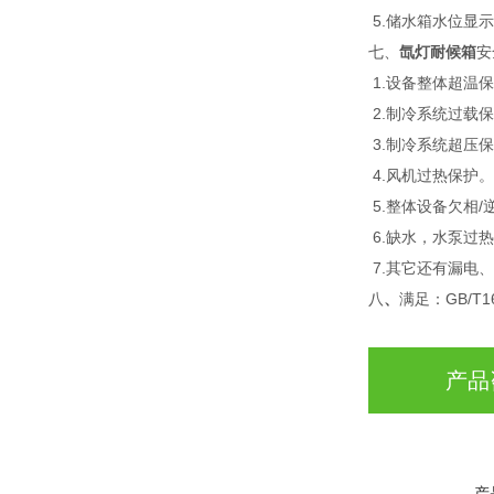
5.储水箱水位显
七、
氙灯耐候箱
安
1.设备整体超温
2.制冷系统过载
3.制冷系统超压
4.风机过热保护。
5.整体设备欠相/
6.缺水，水泵过
7.其它还有漏电
八
、
满足：GB/T16
产品
产