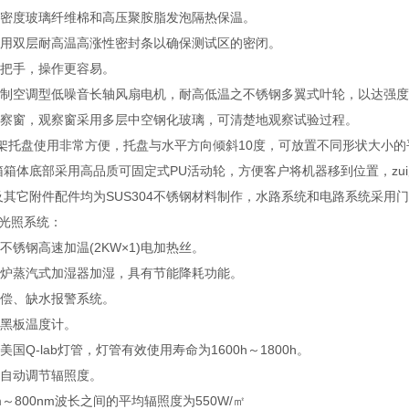
高密度玻璃纤维棉和高压聚胺脂发泡隔热保温。
采用双层耐高温高涨性密封条以确保测试区的密闭。
门把手，操作更容易。
特制空调型低噪音长轴风扇电机，耐高低温之不锈钢多翼式叶轮，以达强
观察窗，观察窗采用多层中空钢化玻璃，可清楚地观察试验过程。
样品架托盘使用非常方便，托盘与水平方向倾斜10度，可放置不同形状大
验箱箱体底部采用高品质可固定式PU活动轮，方便客户将机器移到位置，zu
架及其它附件配件均为SUS304不锈钢材料制作，水路系统和电路系统采用
光照系统：
不锈钢高速加温(2KW×1)电加热丝。
锅炉蒸汽式加湿器加湿，具有节能降耗功能。
补偿、缺水报警系统。
属黑板温度计。
国Q-lab灯管，灯管有效使用寿命为1600h～1800h。
：自动调节辐照度。
m～800nm波长之间的平均辐照度为550W/㎡