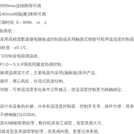
9999min连续降雨可调
240min间隔(断)降雨可调
调时间: 0～999h、m、s
制系统：
表采用高精度数显微电脑集成控制器或采用触摸式智能可程序温湿度控制
解析度：±0.1℃。
T100铂金电阻测温体。
.I.D＋S.S.R系统同频道协调控制。
平衡调温调湿方式，主要电器均采用(施耐德)系列产品。
单循环，离心风机，分流式风道结构。
的功能，可将温湿度变化条件立即修正，使温湿度控制更为精确稳定。
分设计在设备的右侧，分布有温湿度控制器、控制开关等，操作方便，简
锈钢板(SUS304)。
优质A3钢板喷塑处理，数控机床加工成型，造型美观大方。
：圆弧造型及表面喷塑处理，高质感外观。更显洁净美观。