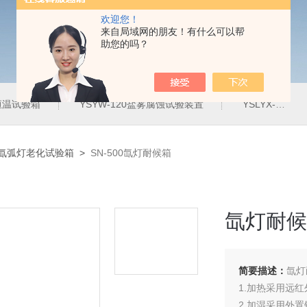
欢迎您！
来自局域网的朋友！有什么可以帮
助您的吗？
定恒温试验箱
YSYW-120盐雾腐蚀试验装置
YSLYX-010防水试验设备
|氙弧灯老化试验箱
>
SN-500氙灯耐候箱
氙灯耐候
简要描述：
氙灯
1.加热采用远
2.加湿采用外