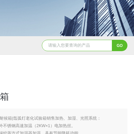
YSCYS-010臭氧老化试验设备
YSXD—R9
箱
耐候箱|氙弧灯老化试验箱销售加热、加湿、光照系统：
红外不锈钢高速加温（2KW×1）电加热丝。
置锅炉蒸汽式加湿器加湿，具有节能降耗功能。