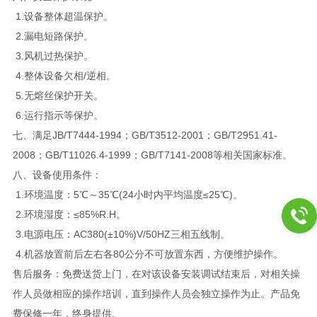
1.设备整体超温保护。
2.漏电短路保护。
3.风机过热保护。
4.整体设备欠相/逆相。
5.无熔丝保护开关。
6.运行指示等保护。
七、满足JB/T7444-1994；GB/T3512-2001；GB/T2951.41-
2008；GB/T11026.4-1999；GB/T7141-2008等相关国家标准。
八、设备使用条件：
1.环境温度：5℃～35℃(24小时内平均温度≤25℃)。
2.环境湿度：≤85%R.H。
3.电源电压：AC380(±10%)V/50HZ三相五线制。
4.机器放置前后左右各80公分不可放置东西，方便维护操作。
售后服务：免费送货上门，在对该设备安装调试结束后，对相关操
作人员做相应的操作培训，直到操作人员会独立操作为止。产品免
费保修一年，终身提供。