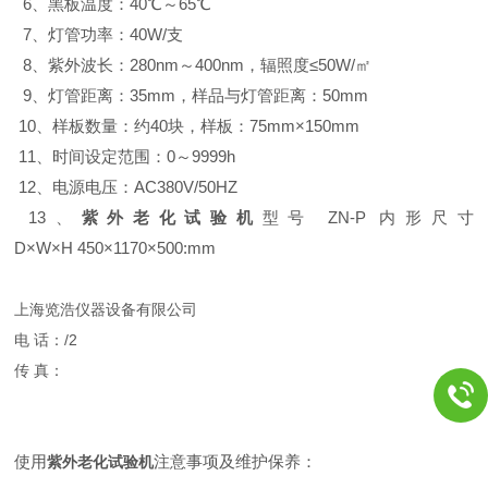
6、黑板温度：40℃～65℃
7、灯管功率：40W/支
8、紫外波长：280nm～400nm，辐照度≤50W/㎡
9、灯管距离：35mm，样品与灯管距离：50mm
10、样板数量：约40块，样板：75mm×150mm
11、时间设定范围：0～9999h
12、电源电压：AC380V/50HZ
13、
紫外老化试验
机
型号 ZN-P 内形尺寸
D×W×H 450×1170×500:mm
上海览浩仪器设备有限公司
电 话：/2
传 真：
使用
注意事项及维护保养
：
紫外老化试验
机