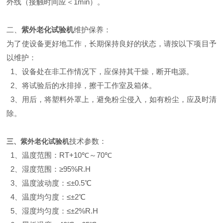
外线（接触时间应＜1min）。
二、
紫外老化试验
机
维护保养
：
为了使设备更好地工作，长期保持良好的状态，请按以下项目予
以维护：
1、
设备处在非工作情况下，应保持其干燥，
断开电源。
2、
将
试验
后的水排掉，擦干工作室及箱体。
3、
用后，将塑料外罩上，避免粉尘侵入
，
如有粉尘，
应及时
清
除。
技术参数：
三、
紫外老化试验
机
1、温度范围：RT+10℃～70℃
2、湿度范围：≥95%R.H
3、温度波动度：≤±0.5℃
4、温度均匀度：≤±2℃
5、湿度均匀度：≤±2%R.H