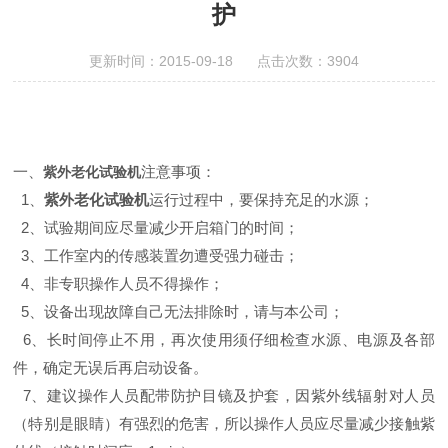
护
更新时间：2015-09-18 点击次数：3904
一、
注意事项
：
紫外老化试验
机
1、
紫外老化试验
机
运行过程中，要保持充足的水源
；
2、
试验
期间
应尽量减少开启箱门的时间
；
3、
工作室内的传感装置
勿
遭受强力碰击
；
4、
非专职操作人员不得操作
；
5、
设备出现故障自己无法排除时，请与本公司
；
6、
长时间停止
不用
，再次使用须仔细检查水源、电源及各部
件，确定无误后再启动设备。
7、
建议操作人员配带防护目镜及护套
，
因紫外线辐射对人员
（特别是眼睛）有强烈的危害，所以操作人员应尽量减少接触紫