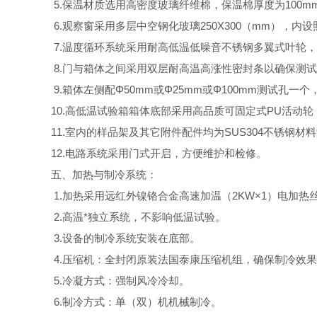
5.保温材质选用高密度玻璃纤维棉，保温棉厚度为100mm/
6.观察窗采用多层中空钢化玻璃250X300（mm），
7.温度循环系统采用耐高低温低噪音不锈钢多翼式叶轮
8.门与箱体之间采用双层耐高温高涨性密封条以确保测
9.箱体左侧配Φ50mm或Φ25mm或Φ100mm测试
10.高低温试验箱箱体底部采用高品质可固定式PU活动
11.室内的样品架及其它附件配件均为SUS304不锈钢材
12.电路系统采用门式开启，方便维护和检修。
五、加热与制冷系统：
1.加热采用远红外镍铬合金高速加温（2KW×1）电加热
2.高温*独立系统，不影响低温试验。
3.设备的制冷系统安装在底部。
4.压缩机：全封闭原装法国泰康压缩机组，确保制冷效
5.冷凝方式：强制风冷冷却。
6.制冷方式：单（双）机机械制冷。