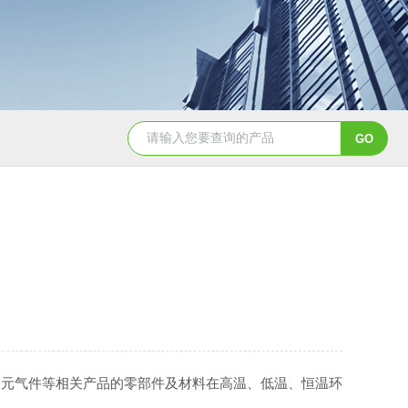
YSCYS-010臭氧老化试验设备
YSXD—R9
子元气件等相关产品的零部件及材料在高温、低温、恒温环