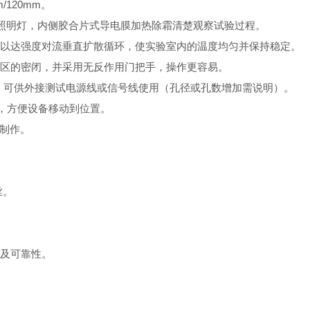
120mm。
内设照明灯，内侧胶合片式导电膜加热除霜清楚观察试验过程。
，以达强度对流垂直扩散循环，使实验室内的温度均匀并保持稳定。
试区的密闭，并采用无反作用门把手，操作更容易。
孔一个，可供外接测试电源线或信号线使用（孔径或孔数增加需说明）。
轮，方便设备移动到位置。
料制作。
丝。
果及可靠性。