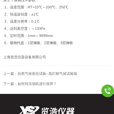
1、温度范围：RT+10℃～200℃、250℃
2、恒温波动度：±1℃
3、温度分辨率：0.1℃
4、达到真空度：＜133Pa
5、定时范围：1min～9999min
6、载物托盘：1层搁板、2层搁板、3层搁板
上海览浩仪器设备有限公司
上一篇：
自然气候老化试验--氙灯耐气候试验箱
下一篇：
如何对压缩机进行保养？