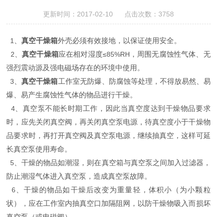
更新时间：2017-02-10 点击次数：3758
、
真空干燥箱
外壳必须有效接地，以保证使用安全。
1
、
真空干燥箱
应在相对湿度
，周围无腐蚀性气体、无
2
≤85%RH
强烈震动源及强电磁场存在的环境中使用。
、
真空干燥箱
工作室无防爆、防腐蚀等处理，不得放易然、易
3
爆、易产生腐蚀性气体的物品进行干燥。
、真空泵不能长时期工作，因此当真空度达到干燥物品要求
4
时，应先关闭真空阀，再关闭真空泵电源，待真空度小于干燥物
品要求时，再打开真空阀及真空泵电源，继续抽真空，这样可延
长真空泵使用寿命。
、干燥的物品如潮湿，则在真空箱与真空泵之间加入过滤器，
5
防止潮湿气体进入真空泵，造成真空泵故障。
、干燥的物品如干燥后改变为重量轻，体积小（为小颗粒
6
状），应在工作室内抽真空口加隔阻网，以防干燥物吸入而损坏
真空泵（或电磁阀）。