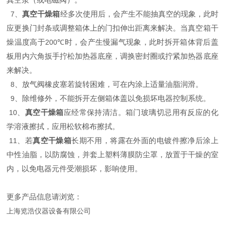
、
真空干燥箱
经多次使用后，会产生不能抽真空的现象，此时
7
应更换门封条或调整箱体上的门扣伸出距离来解决。当真空箱干
燥温度高于
时，会产生慢漏气现象，此时拆开箱体背后盖
200℃
板用内六角扳手拧松加热器底座，调换密封圈或拧紧加热器底座
来解决。
、放气阀橡皮塞若旋转困难，可在内涂上适量油脂润滑。
8
、除维修外，不能拆开左侧箱体盖以免损坏电器控制系统。
9
、
真空干燥箱
应经常保持清洁。箱门玻璃切忌用有反应的化
10
学溶液擦拭，应用松软棉布擦拭。
、若
真空干燥箱
长期不用，将露在外面的电镀件擦净后涂上
11
中性油脂，以防腐蚀，并套上塑料薄膜防尘罩，放置于干燥的室
内，以免电器元件受潮损坏，影响使用。
更多产品信息请浏览：
上海览浩仪器设备有限公司