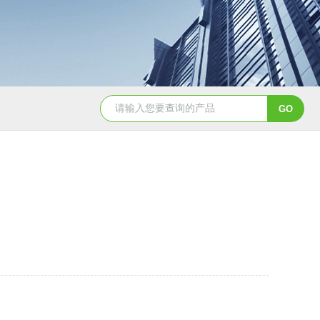
YSCYS-010臭氧老化试验设备
YSXD—R9