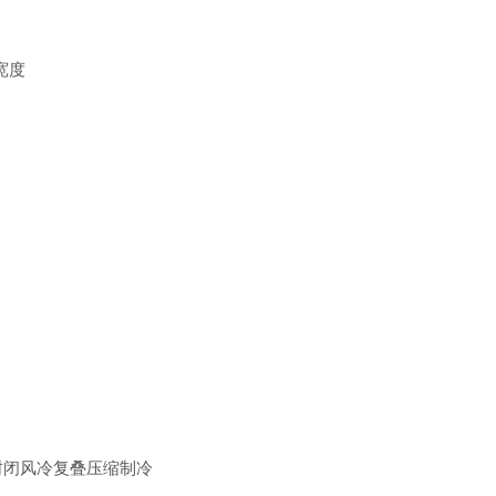
口宽度
封闭风冷复叠压缩制冷