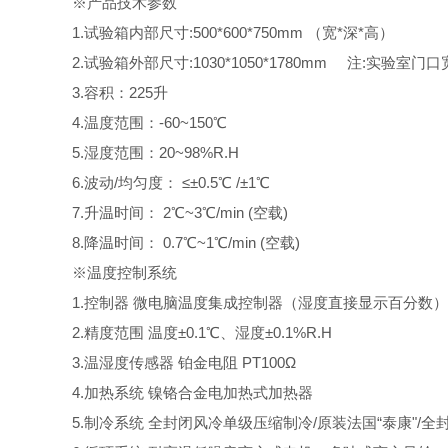
※产品技术参数
1
.
试验箱内部尺寸
:
500*600*750mm （宽*深*高）
2
.
试验箱外部尺寸
:
1030*1050*1780mm 注:实验室门
3
.
容积：
225升
4
.
温度范围：
-60~150℃
5
.
湿度范围：
20~98%R.H
6
.
波动
/均匀度： ≤±0.5℃ /±1℃
7
.
升温时间：
2℃~3℃/min (空载)
8
.
降温时间：
0.7℃~1℃/min (空载)
※
温度控制系统
1
.
控制器
微电脑温度集成控制器（湿度直接显示百分数）
2
.
精度范围
温度±0.1℃、湿度±0.1%R.H
3.
温湿度传感器
铂金电阻 PT100Ω
4
.
加热系统
镍铬合金电加热式加热器
5
.
制冷系统
全封闭风冷单级压缩制冷/原装法国“泰康"/全