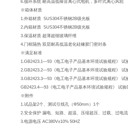
6
.
循环系统
耐高温低噪音离心式电机，多叶式离心风轮
※箱体材质
1.外箱材质 SUS304不锈钢2B级光板
2.内箱材质 SUS304不锈钢2B级光板
3.保温材质 超薄超细玻璃纤维
4.
门框隔热
双层耐高低温老化硅橡胶门密封条
※
满足标准
1.GB2423.1—93《电工电子产品基本环境试验规程》 
2.GB2423.2—93《电工电子产品基本环境试验规程》 
3.GB2423.3—93《电工电子产品基本环境试验规程》
GB2423.4—93《电工电子产品基本环境试验规程》 试
※附件
1.试品架2个、测试引线孔（Φ50mm）1个
2.安全保护 漏电、短路、超温、压缩超压、过载、过电
3.电源电压 AC380V±10% 50HZ