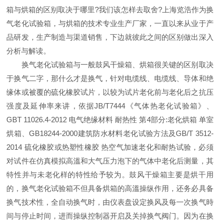
箱与烘箱的区别取决于哪里?我们该怎样去取舍?上海览浩作为换
气老化试验箱，与烘箱的技术专业生产厂家，一直以来从业于产
品研发，生产制造与渠道销售，下边就彼此之间的区别做出深入
分析与解读。
换气老化试验箱与一般鼓风干燥箱、烘箱很关键的区别取决
于换气二字，那什么才是换气，针对电缆线、电缆线、导体和绝
缘体或被覆的硫化橡胶试片，以较为试片老化前与老化后之抗压
强度及延伸率来讲，依据JB/T7444《气体热老化试验箱》、
GBT 11026.4-2012 电气绝缘材料 耐热性 第4部分:老化烘箱 单室
烘箱、GB18244-2000建筑防水材料老化试验方法及GB/T 3512-
2014 硫化橡胶或热塑性橡胶 热空气加速老化和耐热试验，必须
对试件在仿真模拟高溫和大气压力泡下的气体中老化后测量，其
特性并与未老化样的特性给予较为。鼓风干燥箱主要是烘干用
的，换气老化试验箱不但具备烘箱的高溫操纵作用，还务必具备
换气技术性，全自动换气时，由仪表盘设定换风及每一次换气時
间与停止时间，进而操纵控制器开启及关掉换气阀门。因为在换