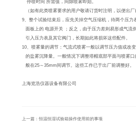
停喷时间 所需值，间隙喷雾即始。
（如有此类喷雾要求的用户敬请订货时注明，以便出厂
9、整个试验结束后，应先关掉空气压缩机，待两个压力表
面板上的 电源开关 ；反之，由于压力差则易形成气流
引入压力表及其它阀门，长期如此将损坏这些配件
。
10、喷雾量的调节：气流式喷雾一般以调节压力值或改
的盐雾沉降量。一般情况下调整塔帽底部平面与喷雾口
般在25～35mm间调节。这些工作已于出厂前调整好。
上海览浩仪器设备有限公司
上一篇：
恒温恒湿试验箱操作使用前的事项