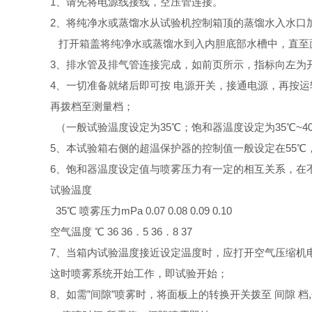
1、请先将电源线接线，空压管连接。
2、将纯净水或蒸馏水从试验机控制箱顶的蒸馏水入水口
打开箱盖将纯净水或蒸馏水到入内胆底部水槽中，直至
3、排水管及排气管连接完成，如前页所示，指标向左为
4、一切准备就绪后即可按 电源开关，接通电源，再按
再拨档至测量档；
（一般试验温度设定为35℃；饱和器温度设定为35℃~4
5、本试验箱右侧的超温保护器的控制值一般设定在55
6、饱和器温度设定值与喷雾压力有一定的相互关系，在
试验温度
35℃
喷雾压力mPa
0.07
0.08
0.09
0.10
空气温度 ℃
36
36．5
36．8
37
7、当箱内试验温度接近设定温度时，应打开空气压缩机
这时喷雾系统开始工作，即试验开始；
8、如需”间隙”喷雾时，将面板上的转换开关拨至 间隙 档