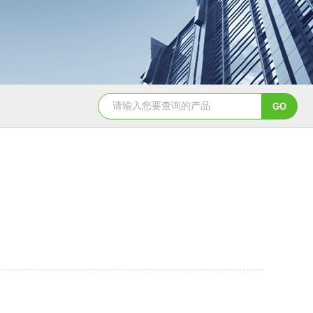
YSCYS-010臭氧老化试验设备
YSXD—R9