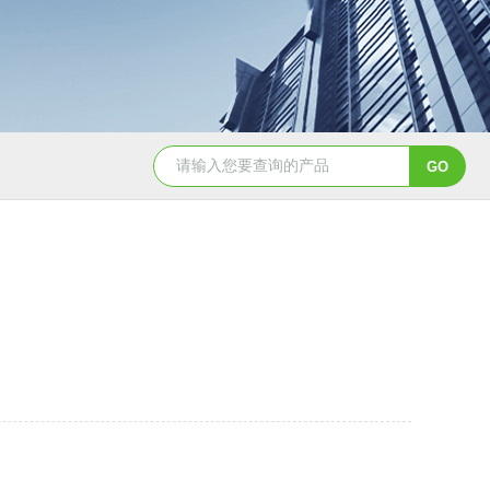
YSCYS-010臭氧老化试验设备
YSXD—R9