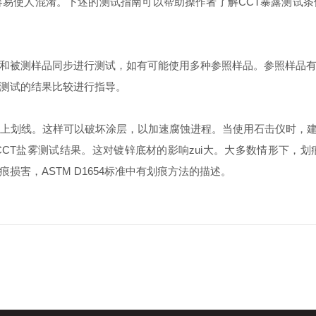
易使人混淆。下述的测试指南可以帮助操作者了解CCT暴露测试条
被测样品同步进行测试，如有可能使用多种参照样品。参照样品有
测试的结果比较进行指导。
线。这样可以破坏涂层，以加速腐蚀进程。当使用石击仪时，建议按A
T盐雾测试结果。这对镀锌底材的影响zui大。大多数情形下，划
害，ASTM D1654标准中有划痕方法的描述。