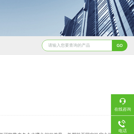
YSCYS-010臭氧老化试验设备
YSXD—R9
在线咨询
电话