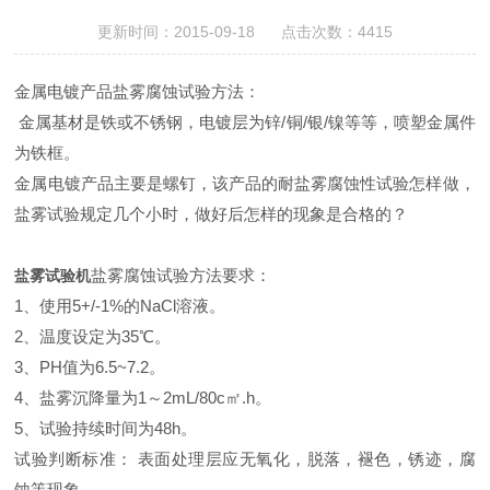
更新时间：2015-09-18 点击次数：4415
金属电镀产品盐雾腐蚀试验方法：
金属基材是铁或不锈钢，电镀层为锌/铜/银/镍等等，喷塑金属件
为铁框。
金属电镀产品主要是螺钉，该产品的耐
盐雾
腐蚀性试验怎样做，
盐雾试验规定几个小时，做好后怎样的现象是合格的
？
盐雾腐蚀
试验方法
要求
：
盐雾试验机
1
、
使用5+/-1%的NaCl溶液
。
2
、
温度设定为35℃
。
3
、
PH值为6.5~7.2
。
4
、
盐雾沉降量为1～2mL/80c㎡.h
。
5
、
试验持续时间为48h
。
试验判断标准： 表面处理层应无氧化，脱落，褪色，锈迹，腐
蚀等现象。