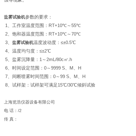
参数的要求：
盐雾试验机
1、工作室温度范围：RT+10℃～55℃
2、饱和器温度范围：RT+10℃～70℃
3、
温度波动度：≤±0.5℃
盐雾试验机
4、温度均匀度：≤±2℃
5、盐雾沉降量：1～2mL/80c㎡.h
6、时间设定范围：0～9999 S、M、H
7、间断喷雾时间范围：0～99 S、M、H
8、试样架：试样架可满足15℃/30℃倾斜试验
上海览浩仪器设备有限公司
电 话：/2
传 真：